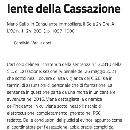
lente della Cassazione
e
vigilanza
Mario Gallo, in Consulente Immobiliare, Il Sole 24 Ore. A.
LXV, n. 1124 (2021), p. 1897-1900
Servizi
per
Condividi
Vedi azioni
la
sicurezza
L’articolo delinea i contenuti della sentenza n° 20810 della
S.C. di Cassazione, sezione IV penale del 26 maggio 2021
Ambiti
che sottolinea il dovere di alta vigilanza del C.S.E. sia in
termini di assunzioni di personale che di formazione. La
sentenza in questione parte da una morte in un cantiere
avvenuta nel 2015. Viene dettagliata la dinamica
dell’incidente, in cui viene sottolineato il rischio di
elettrocuzione, completamento ignorato nel PSC
INAIL
redatto. Dalle conclusioni dei giudici si evince, appunto come
al coordinatore per l’esecuzione, abbia precisi compiti da