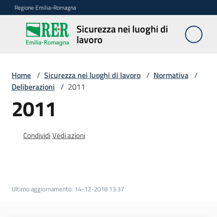
Vai al contenuto
Vai alla navigazione
Vai al footer
Regione Emilia-Romagna
Sicurezza nei luoghi di
Sicurezza
lavoro
nei
luoghi di
lavoro
Home
/
Sicurezza nei luoghi di lavoro
/
Normativa
/
Deliberazioni
/
2011
2011
Notizie
Condividi
Vedi azioni
Sicurezza
nelle
costruzioni
Ultimo aggiornamento
:
14-12-2018 13:37
Coordinamento
prevenzione