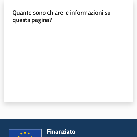
e
Quanto sono chiare le informazioni su
vigilanza
questa pagina?
Valuta da 1 a 5 stelle
Servizi
per
la
sicurezza
Ambiti
INAIL