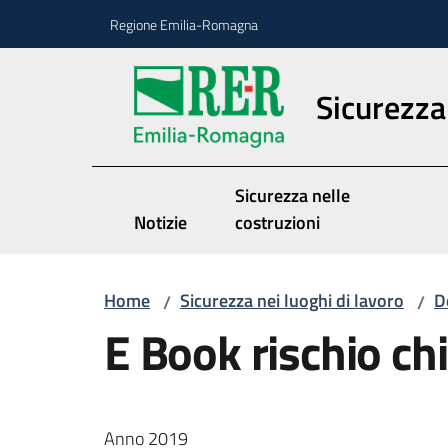
Vai al contenuto
Vai alla navigazione
Vai al footer
Regione Emilia-Romagna
Sicurezza 
Sicurezza nelle
Notizie
costruzioni
Home
Sicurezza nei luoghi di lavoro
D
/
/
E Book rischio c
Anno 2019