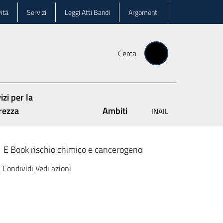
ità
Servizi
Leggi Atti Bandi
Argomenti
Cerca
izi per la
rezza
Ambiti
INAIL
E Book rischio chimico e cancerogeno
Condividi
Vedi azioni