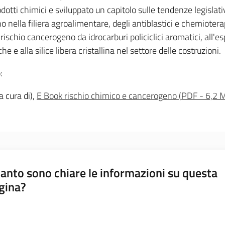
odotti chimici e sviluppato un capitolo sulle tendenze legislat
nella filiera agroalimentare, degli antiblastici e chemioterapi
rischio cancerogeno da idrocarburi policiclici aromatici, all'esp
e e alla silice libera cristallina nel settore delle costruzioni.
:
(a cura di),
E Book rischio chimico e cancerogeno
(
PDF
-
6,2 
anto sono chiare le informazioni su questa
gina?
a da 1 a 5 stelle