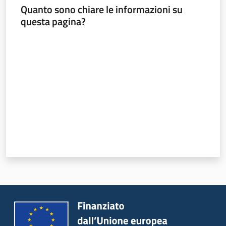
Quanto sono chiare le informazioni su
questa pagina?
Valuta da 1 a 5 stelle
Regione
Emilia-
Romagna
Regione
Novità
Servizi
Leggi Atti Bandi
Argomenti