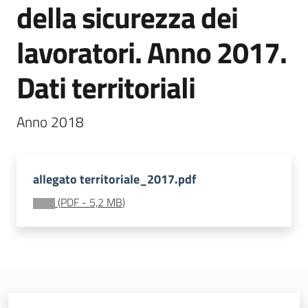
della sicurezza dei
e
vigilanza
lavoratori. Anno 2017.
Dati territoriali
Servizi
per
la
Anno 2018
sicurezza
allegato territoriale_2017.pdf
Ambiti
(
PDF
-
5,2 MB
)
INAIL