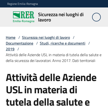
Vai al contenuto
Vai alla navigazione
Vai al footer
Regione Emilia-Romagna
Sicurezza nei luoghi di
Sicurezza
lavoro
nei
luoghi di
lavoro
Home
/
Sicurezza nei luoghi di lavoro
/
Documentazione
/
Studi, ricerche e documenti
/
2019
/
Attività delle Aziende USL in materia di tutela della salute e
Notizie
della sicurezza dei lavoratori. Anno 2017. Dati territoriali
Sicurezza
Attività delle Aziende
nelle
costruzioni
USL in materia di
tutela della salute e
Coordinamento
prevenzione