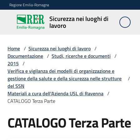
Vai al contenuto
Vai alla navigazione
Vai al footer
Regione Emilia-Romagna
Sicurezza nei luoghi di
Sicurezza
lavoro
nei
luoghi di
lavoro
Home
/
Sicurezza nei luoghi di lavoro
/
Documentazione
/
Studi, ricerche e documenti
/
2015
/
Verifica e vigilanza dei modelli di organizzazione e
Notizie
gestione della salute e della sicurezza nelle strutture
/
del SSN
Sicurezza
Materiali a cura dell'Azienda USL di Ravenna
/
nelle
CATALOGO Terza Parte
costruzioni
CATALOGO Terza Parte
Coordinamento
prevenzione