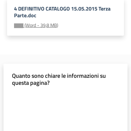
e
4 DEFINITIVO CATALOGO 15.05.2015 Terza
vigilanza
Parte.doc
(
Word
-
39,8 MB
)
Servizi
per
la
sicurezza
Quanto sono chiare le informazioni su
Ambiti
questa pagina?
Valuta da 1 a 5 stelle
INAIL