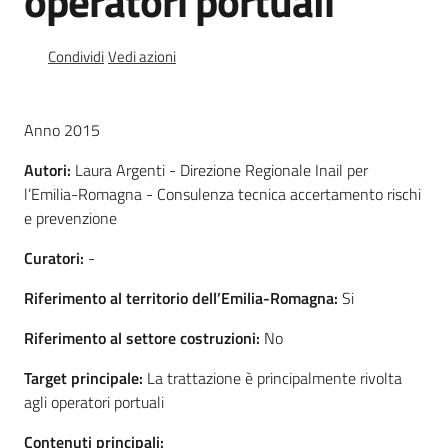
operatori portuali
e
vigilanza
Condividi
Vedi azioni
Servizi
Anno 2015
per
la
Autori:
Laura Argenti - Direzione Regionale Inail per
sicurezza
l’Emilia-Romagna - Consulenza tecnica accertamento rischi
e prevenzione
Curatori:
-
Ambiti
Riferimento al territorio dell’Emilia-Romagna:
Si
Riferimento al settore costruzioni:
No
Target principale:
La trattazione è principalmente rivolta
INAIL
agli operatori portuali
Contenuti principali: