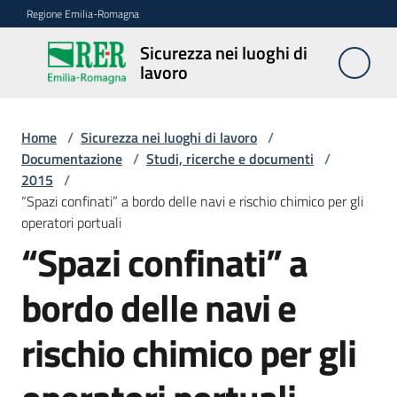
Vai al contenuto
Vai alla navigazione
Vai al footer
Regione Emilia-Romagna
Sicurezza nei luoghi di
Sicurezza
lavoro
nei
luoghi di
lavoro
Home
/
Sicurezza nei luoghi di lavoro
/
Documentazione
/
Studi, ricerche e documenti
/
2015
/
“Spazi confinati” a bordo delle navi e rischio chimico per gli
Notizie
operatori portuali
“Spazi confinati” a
Sicurezza
nelle
bordo delle navi e
costruzioni
rischio chimico per gli
Coordinamento
prevenzione