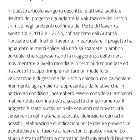
In questo articolo vengono descritte le attività svolte e i
risultati del progetto riguardante la valutazione del rischio
chimico negli ambienti confinati del Porto di Ravenna,
Regione
Emilia-
svolto tra il 2012 e il 2014, cofinanziato dall’Autorità
Romagna
Portuale e dall’ Inail di Ravenna. In particolare, il progetto ha
riguardato le merci solide alla rinfusa sbarcate in ambito
portuale, che rappresentano la maggioranza delle merci
Regione
movimentate a livello mondiale in termini di tonnellate ed
ha avuto lo scopo di implementare un modello di
Novità
valutazione e di gestione del rischio chimico, con particolare
riferimento agli ambienti rappresentati dalle stive che, in
Servizi
particolari condizioni, potrebbero essere considerati ambienti
mal ventilati, confinati e/o a sospetto di inquinamento. Il
Leggi Atti Bandi
progetto è stato suddiviso nelle seguenti macro-attività:
censimento del materiale sbarcato, definizione dei rischi
possibili, elaborazione di indicazioni per le misure preventive
e protettive e diffusione ai lavoratori di queste misure. Lo
Argomenti
studio è stato affidato a ricercatori dell’Università di Bologna