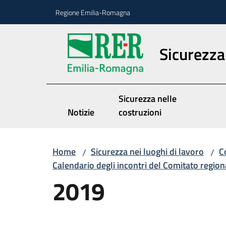
Vai al contenuto
Vai alla navigazione
Vai al footer
Regione Emilia-Romagna
Sicurezza 
Sicurezza nelle
Notizie
costruzioni
Home
Sicurezza nei luoghi di lavoro
C
/
/
Calendario degli incontri del Comitato regio
2019