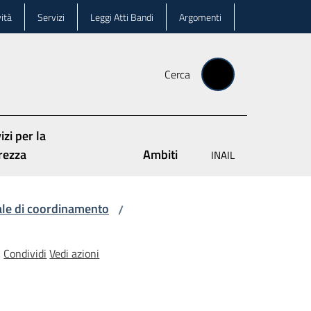
ità
Servizi
Leggi Atti Bandi
Argomenti
Cerca
izi per la
rezza
Ambiti
INAIL
ale di coordinamento
/
Condividi
Vedi azioni