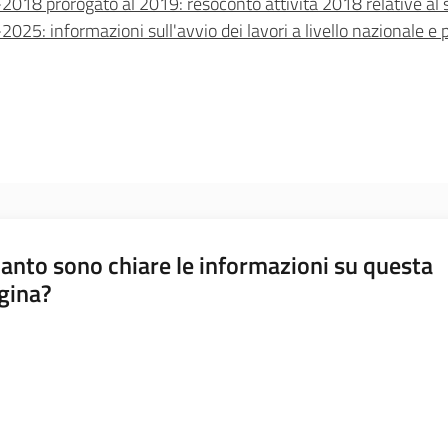
18 prorogato al 2019: resoconto attività 2018 relative al s
5: informazioni sull'avvio dei lavori a livello nazionale e p
anto sono chiare le informazioni su questa
gina?
a da 1 a 5 stelle