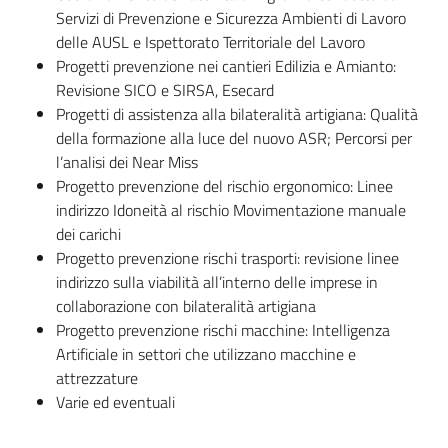
Servizi di Prevenzione e Sicurezza Ambienti di Lavoro
delle AUSL e Ispettorato Territoriale del Lavoro
Progetti prevenzione nei cantieri Edilizia e Amianto:
Regione
Revisione SICO e SIRSA, Esecard
Emilia-
Progetti di assistenza alla bilateralità artigiana: Qualità
Romagna
della formazione alla luce del nuovo ASR; Percorsi per
l’analisi dei Near Miss
Regione
Progetto prevenzione del rischio ergonomico: Linee
indirizzo Idoneità al rischio Movimentazione manuale
Novità
dei carichi
Progetto prevenzione rischi trasporti: revisione linee
Servizi
indirizzo sulla viabilità all’interno delle imprese in
collaborazione con bilateralità artigiana
Progetto prevenzione rischi macchine: Intelligenza
Leggi Atti Bandi
Artificiale in settori che utilizzano macchine e
attrezzature
Varie ed eventuali
Argomenti