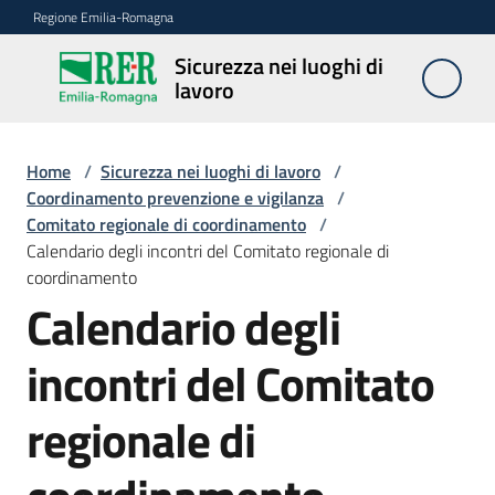
Vai al contenuto
Vai alla navigazione
Vai al footer
Regione Emilia-Romagna
Sicurezza nei luoghi di
Sicurezza
lavoro
nei
luoghi di
lavoro
Home
/
Sicurezza nei luoghi di lavoro
/
Coordinamento prevenzione e vigilanza
/
Comitato regionale di coordinamento
/
Calendario degli incontri del Comitato regionale di
Notizie
coordinamento
Calendario degli
Sicurezza
nelle
incontri del Comitato
costruzioni
regionale di
Coordinamento
prevenzione