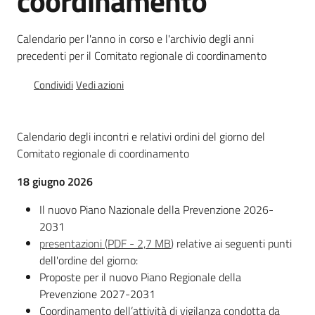
coordinamento
e
vigilanza
Calendario per l'anno in corso e l'archivio degli anni
precedenti per il Comitato regionale di coordinamento
Servizi
Condividi
Vedi azioni
per
la
sicurezza
Calendario degli incontri e relativi ordini del giorno del
Comitato regionale di coordinamento
18 giugno 2026
Ambiti
Il nuovo Piano Nazionale della Prevenzione 2026-
2031
presentazioni
(
PDF
-
2,7 MB
)
relative ai seguenti punti
dell'ordine del giorno:
Proposte per il nuovo Piano Regionale della
INAIL
Prevenzione 2027-2031
Coordinamento dell’attività di vigilanza condotta da