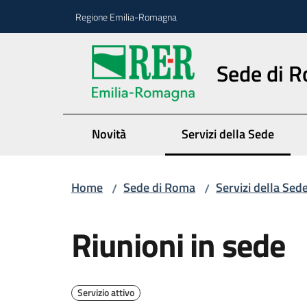
Vai al contenuto
Vai alla navigazione
Vai al footer
Regione Emilia-Romagna
Sede di 
Novità
Servizi della Sede
Menu selezionato
Home
Sede di Roma
Servizi della Sed
/
/
Salta al contenuto
Riunioni in sede
Servizio attivo