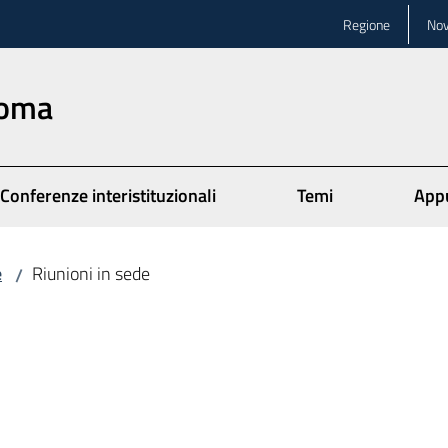
Regione
Nov
Roma
Conferenze interistituzionali
Temi
App
e
Riunioni in sede
/