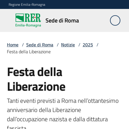
Vai al contenuto
Vai alla navigazione
Vai al footer
Regione Emilia-Romagna
Sede
Sede di Roma
di
Roma
Home
/
Sede di Roma
/
Notizie
/
2025
/
Festa della Liberazione
Novità
Festa della
Salta al contenuto
Liberazione
Servizi
della
Sede
Tanti eventi previsti a Roma nell’ottantesimo 
anniversario della Liberazione 
Conferenze
dall’occupazione nazista e dalla dittatura 
interistituzionali
fascista