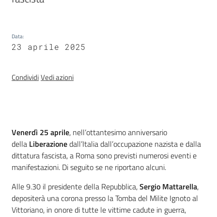
Temi
Data
:
23 aprile 2025
Appuntamenti
Condividi
Vedi azioni
Newsletter
Introduzione
Venerdì 25 aprile
, nell’ottantesimo anniversario
della
Liberazione
dall’Italia dall’occupazione nazista e dalla
dittatura fascista, a Roma sono previsti numerosi eventi e
Seguici
manifestazioni. Di seguito se ne riportano alcuni.
su
Alle 9.30 il presidente della Repubblica,
Sergio Mattarella
,
depositerà una corona presso la Tomba del Milite Ignoto al
Vittoriano, in onore di tutte le vittime cadute in guerra,