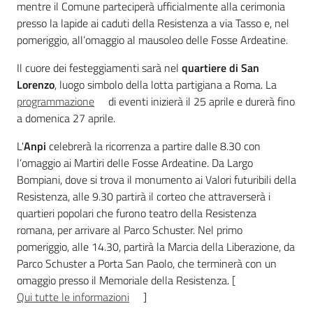
mentre il Comune parteciperà ufficialmente alla cerimonia
presso la lapide ai caduti della Resistenza a via Tasso e, nel
pomeriggio, all’omaggio al mausoleo delle Fosse Ardeatine.
Il cuore dei festeggiamenti sarà nel
quartiere di San
Regione
Lorenzo
, luogo simbolo della lotta partigiana a Roma. La
Emilia-
Romagna
programmazione
di eventi inizierà il 25 aprile e durerà fino
a domenica 27 aprile.
Regione
L'
Anpi
celebrerà la ricorrenza a partire dalle 8.30 con
l’omaggio ai Martiri delle Fosse Ardeatine. Da Largo
Novità
Bompiani, dove si trova il monumento ai Valori futuribili della
Resistenza, alle 9.30 partirà il corteo che attraverserà i
Servizi
quartieri popolari che furono teatro della Resistenza
romana, per arrivare al Parco Schuster. Nel primo
Leggi Atti Bandi
pomeriggio, alle 14.30, partirà la Marcia della Liberazione, da
Parco Schuster a Porta San Paolo, che terminerà con un
omaggio presso il Memoriale della Resistenza. [
Qui tutte le informazioni
]