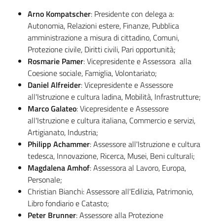
Arno Kompatscher
: Presidente con delega a:
Autonomia, Relazioni estere, Finanze, Pubblica
amministrazione a misura di cittadino, Comuni,
Protezione civile, Diritti civili, Pari opportunità;
Regione
Emilia-
Rosmarie Pamer
: Vicepresidente e Assessora alla
Romagna
Coesione sociale, Famiglia, Volontariato;
Daniel Alfreider
: Vicepresidente e Assessore
all'Istruzione e cultura ladina, Mobilità, Infrastrutture;
Regione
Marco Galateo
: Vicepresidente e Assessore
all'Istruzione e cultura italiana, Commercio e servizi,
Novità
Artigianato, Industria;
Philipp Achammer
: Assessore all'Istruzione e cultura
Servizi
tedesca, Innovazione, Ricerca, Musei, Beni culturali;
Magdalena Amhof
: Assessora al Lavoro, Europa,
Leggi Atti Bandi
Personale;
Christian Bianchi: Assessore all'Edilizia, Patrimonio,
Libro fondiario e Catasto;
Peter Brunner
: Assessore alla Protezione