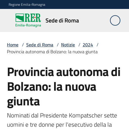
Vai al contenuto
Vai alla navigazione
Vai al footer
Regione Emilia-Romagna
Sede
Sede di Roma
di
Roma
Home
/
Sede di Roma
/
Notizie
/
2024
/
Provincia autonoma di Bolzano: la nuova giunta
Novità
Provincia autonoma di
Salta al contenuto
Bolzano: la nuova
Servizi
della
giunta
Sede
Conferenze
Nominati dal Presidente Kompatscher sette 
interistituzionali
uomini e tre donne per l'esecutivo della la 