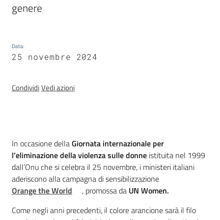
genere
Temi
Data
:
25 novembre 2024
Appuntamenti
Condividi
Vedi azioni
Newsletter
Introduzione
In occasione della
Giornata internazionale per
l’eliminazione della violenza sulle donne
istituita nel 1999
Seguici
dall’Onu che si celebra il 25 novembre, i ministeri italiani
su
aderiscono alla campagna di sensibilizzazione
Orange the World
, promossa da
UN Women.
Come negli anni precedenti, il colore arancione sarà il filo