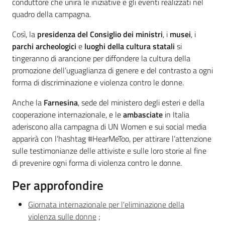
conduttore che unirà le iniziative e gli eventi realizzati nel
quadro della campagna.
Così, la
presidenza del Consiglio dei ministri
, i
musei
, i
parchi archeologici
e
luoghi della cultura statali
si
Regione
tingeranno di arancione per diffondere la cultura della
Emilia-
promozione dell’uguaglianza di genere e del contrasto a ogni
Romagna
forma di discriminazione e violenza contro le donne.
Regione
Anche la
Farnesina
, sede del ministero degli esteri e della
cooperazione internazionale, e le
ambasciate
in Italia
aderiscono alla campagna di UN Women e sui social media
Novità
apparirà con l’hashtag #HearMeToo, per attirare l’attenzione
sulle testimonianze delle attiviste e sulle loro storie al fine
Servizi
di prevenire ogni forma di violenza contro le donne.
Leggi Atti Bandi
Per approfondire
Giornata internazionale per l'eliminazione della
violenza sulle donne
;