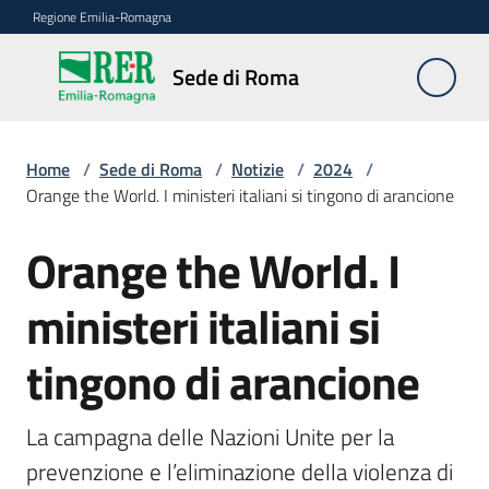
Vai al contenuto
Vai alla navigazione
Vai al footer
Regione Emilia-Romagna
Sede
Sede di Roma
di
Roma
Home
/
Sede di Roma
/
Notizie
/
2024
/
Orange the World. I ministeri italiani si tingono di arancione
Novità
Orange the World. I
Salta al contenuto
ministeri italiani si
Servizi
della
tingono di arancione
Sede
Conferenze
La campagna delle Nazioni Unite per la 
interistituzionali
prevenzione e l’eliminazione della violenza di 