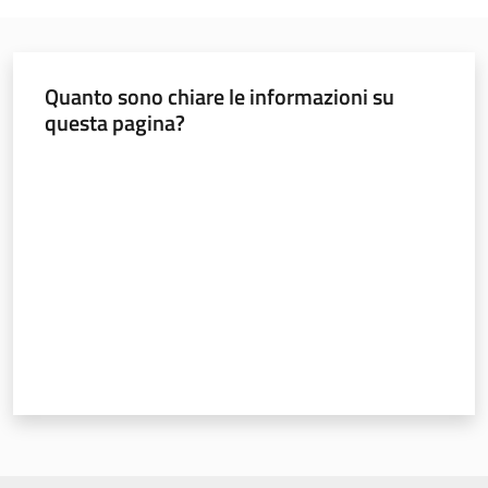
Temi
Quanto sono chiare le informazioni su
questa pagina?
Appuntamenti
Valuta da 1 a 5 stelle
Newsletter
Menu selezionato
Seguici
su