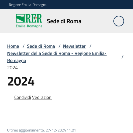
Vai al contenuto
Vai alla navigazione
Vai al footer
Regione Emilia-Romagna
Sede
Sede di Roma
di
Roma
Home
/
Sede di Roma
/
Newsletter
/
Newsletter della Sede di Roma - Regione Emilia-
/
Romagna
Novità
2024
2024
Servizi
della
Condividi
Vedi azioni
Sede
Conferenze
interistituzionali
Ultimo aggiornamento
:
27-12-2024 11:01