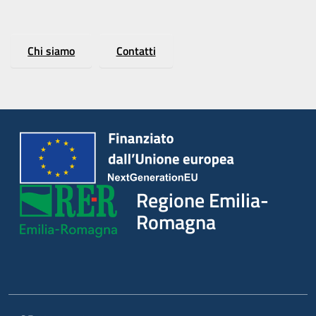
Chi siamo
Contatti
Regione
Emilia-
Romagna
Regione
Novità
Regione Emilia-
Servizi
Romagna
Leggi Atti Bandi