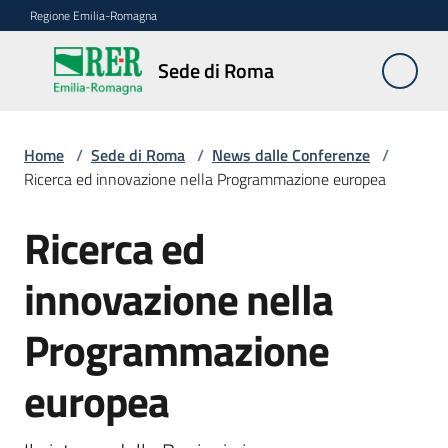
Vai al contenuto
Vai alla navigazione
Vai al footer
Regione Emilia-Romagna
Sede
Sede di Roma
di
Roma
Home
/
Sede di Roma
/
News dalle Conferenze
/
Ricerca ed innovazione nella Programmazione europea
Novità
Ricerca ed
Salta al contenuto
innovazione nella
Servizi
della
Programmazione
Sede
europea
Conferenze
interistituzionali