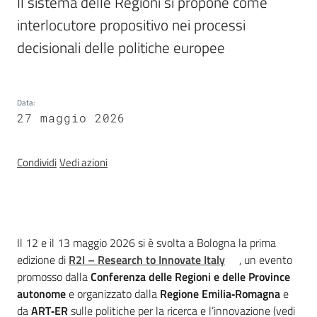
Il sistema delle Regioni si propone come 
interlocutore propositivo nei processi 
Temi
decisionali delle politiche europee
Appuntamenti
Data
:
27 maggio 2026
Condividi
Vedi azioni
Newsletter
Seguici
Introduzione
Il 12 e il 13 maggio 2026 si è svolta a Bologna la prima
su
edizione di
R2I – Research to Innovate Italy
, un evento
promosso dalla
Conferenza delle Regioni e delle Province
autonome
e organizzato dalla
Regione Emilia‑Romagna
e
da
ART‑ER
sulle politiche per la ricerca e l’innovazione (vedi