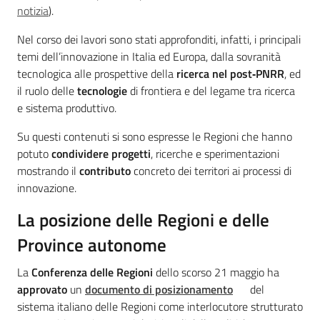
notizia
).
Nel corso dei lavori sono stati approfonditi, infatti, i principali
temi dell’innovazione in Italia ed Europa, dalla sovranità
tecnologica alle prospettive della
ricerca nel post‑PNRR
, ed
Regione
Emilia-
il ruolo delle
tecnologie
di frontiera e del legame tra ricerca
Romagna
e sistema produttivo.
Su questi contenuti si sono espresse le Regioni che hanno
Regione
potuto
condividere progetti
, ricerche e sperimentazioni
mostrando il
contributo
concreto dei territori ai processi di
Novità
innovazione.
La posizione delle Regioni e delle
Servizi
Province autonome
Leggi Atti Bandi
La
Conferenza delle Regioni
dello scorso 21 maggio ha
approvato
un
documento di posizionamento
del
sistema italiano delle Regioni come interlocutore strutturato