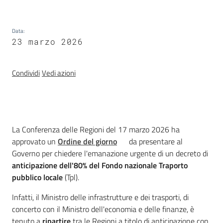
Temi
Data
:
23 marzo 2026
Appuntamenti
Condividi
Vedi azioni
Newsletter
Introduzione
La Conferenza delle Regioni del 17 marzo 2026 ha
approvato un
Ordine del giorno
da presentare al
Governo per chiedere l'emanazione urgente di un decreto di
anticipazione dell'80% del Fondo nazionale Traporto
Seguici
pubblico locale
(Tpl).
su
Infatti, il Ministro delle infrastrutture e dei trasporti, di
concerto con il Ministro dell'economia e delle finanze, è
tenuto a
ripartire
tra le Regioni a titolo di anticipazione con