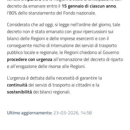
decreto da emanare entro il
15 gennaio di ciascun anno
,
l'80% dello stanziamento del Fondo nazionale.
Considerato che ad oggi, si legge nell'ordine del giorno, tale
Regione
decreto non è stato emanato con gravi ripercussioni sui
Emilia-
bilanci delle Regioni e delle imprese esercenti e con il
Romagna
conseguente rischio di interruzione dei servizi di trasporto
pubblico locale e regionale, le Regioni chiedono al Governo
Regione
procedere con urgenza
all’emanazione del decreto di riparto
e all’erogazione delle risorse alle Regioni.
Novità
L'urgenza è dettata dalla necessità di garantire la
continuità
dei servizi di trasporto ai cittadini e la
Servizi
sostenibilità
dei bilanci regionali.
Leggi Atti Bandi
Ultimo aggiornamento
:
23-03-2026, 14:58