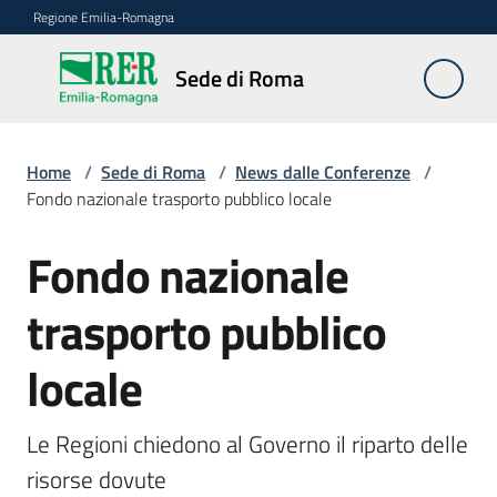
Vai al contenuto
Vai alla navigazione
Vai al footer
Regione Emilia-Romagna
Sede
Sede di Roma
di
Roma
Home
/
Sede di Roma
/
News dalle Conferenze
/
Fondo nazionale trasporto pubblico locale
Novità
Fondo nazionale
Salta al contenuto
trasporto pubblico
Servizi
della
locale
Sede
Conferenze
Le Regioni chiedono al Governo il riparto delle 
interistituzionali
risorse dovute  