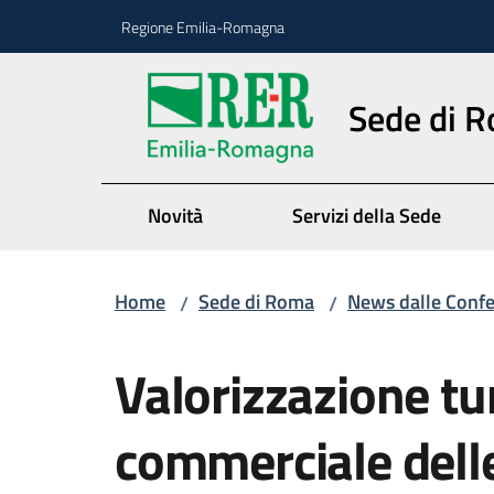
Vai al contenuto
Vai alla navigazione
Vai al footer
Regione Emilia-Romagna
Sede di 
Novità
Servizi della Sede
Home
Sede di Roma
News dalle Conf
/
/
Salta al contenuto
Valorizzazione tur
commerciale delle