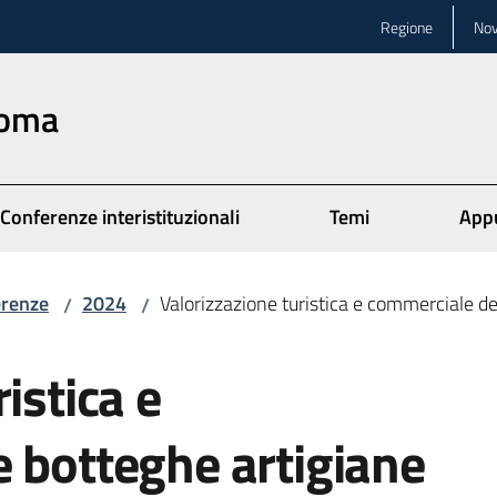
Regione
Nov
Roma
Conferenze interistituzionali
Temi
App
erenze
2024
Valorizzazione turistica e commerciale de
/
/
istica e
 botteghe artigiane