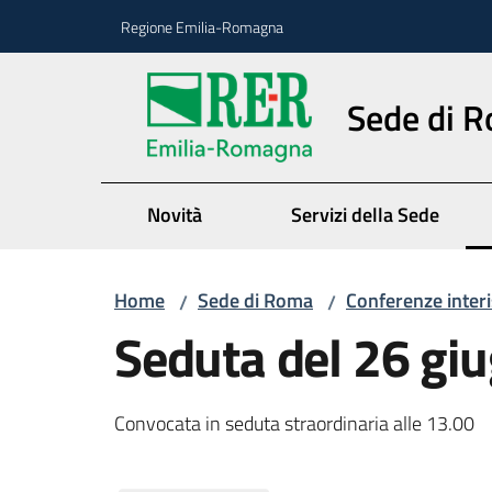
Vai al contenuto
Vai alla navigazione
Vai al footer
Regione Emilia-Romagna
Sede di 
Novità
Servizi della Sede
Home
Sede di Roma
Conferenze interi
/
/
Seduta del 26 gi
Convocata in seduta straordinaria alle 13.00