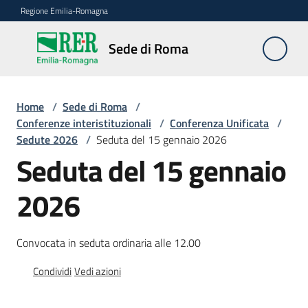
Vai al contenuto
Vai alla navigazione
Vai al footer
Regione Emilia-Romagna
Sede
Sede di Roma
di
Roma
Home
/
Sede di Roma
/
Conferenze interistituzionali
/
Conferenza Unificata
/
Sedute 2026
/
Seduta del 15 gennaio 2026
Novità
Seduta del 15 gennaio
2026
Servizi
della
Sede
Convocata in seduta ordinaria alle 12.00
Conferenze
Condividi
Vedi azioni
interistituzionali