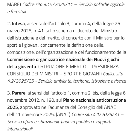
MARE)
Codice sito 4.15/2025/11 – Servizio politiche agricole
e forestali
2.
Intesa
, ai sensi dell’articolo 3, comma 4, della legge 25
marzo 2025, n. 41, sullo schema di decreto del Ministro
Regione
Emilia-
dell'istruzione e del merito, di concerto con il Ministro per lo
Romagna
sport e i giovani, concernente la definizione della
composizione, dell’organizzazione e del funzionamento della
Commissione organizzatrice nazionale dei Nuovi giochi
Regione
della gioventù
. (ISTRUZIONE E MERITO – PRESIDENZA
CONSIGLIO DEI MINISTRI – SPORT E GIOVANI)
Codice sito
Novità
4.2/2025/25 - Servizio ambiente, territorio, istruzione e ricerca
Servizi
3.
Parere
, ai sensi dell’articolo 1, comma 2-bis, della legge 6
novembre 2012, n. 190, sul
Piano nazionale anticorruzione
Leggi Atti Bandi
2025
, approvato nell’adunanza del Consiglio dell’ANAC
dell’11 novembre 2025. (ANAC)
Codice sito 4.1/2025/31 –
Servizio riforme istituzionali, finanza pubblica e rapporti
internazionali