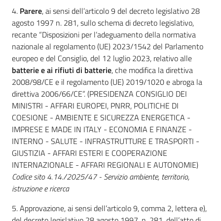
Argomenti
4.
Parere
, ai sensi dell’articolo 9 del decreto legislativo 28
agosto 1997 n. 281, sullo schema di decreto legislativo,
recante “Disposizioni per l’adeguamento della normativa
nazionale al regolamento (UE) 2023/1542 del Parlamento
europeo e del Consiglio, del 12 luglio 2023, relativo alle
batterie e ai rifiuti di batterie
, che modifica la direttiva
2008/98/CE e il regolamento (UE) 2019/1020 e abroga la
direttiva 2006/66/CE”. (PRESIDENZA CONSIGLIO DEI
MINISTRI - AFFARI EUROPEI, PNRR, POLITICHE DI
COESIONE - AMBIENTE E SICUREZZA ENERGETICA -
IMPRESE E MADE IN ITALY - ECONOMIA E FINANZE -
INTERNO - SALUTE - INFRASTRUTTURE E TRASPORTI -
GIUSTIZIA - AFFARI ESTERI E COOPERAZIONE
INTERNAZIONALE - AFFARI REGIONALI E AUTONOMIE)
Codice sito 4.14./2025/47 - Servizio ambiente, territorio,
istruzione e ricerca
5. Approvazione, ai sensi dell’articolo 9, comma 2, lettera e),
del decreto legislativo 28 agosto 1997, n. 281, dell’atto di