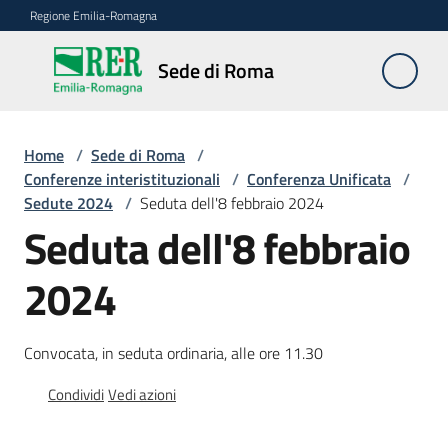
Vai al contenuto
Vai alla navigazione
Vai al footer
Regione Emilia-Romagna
Sede
Sede di Roma
di
Roma
Home
/
Sede di Roma
/
Conferenze interistituzionali
/
Conferenza Unificata
/
Sedute 2024
/
Seduta dell'8 febbraio 2024
Novità
Seduta dell'8 febbraio
2024
Servizi
della
Sede
Convocata, in seduta ordinaria, alle ore 11.30
Conferenze
Condividi
Vedi azioni
interistituzionali