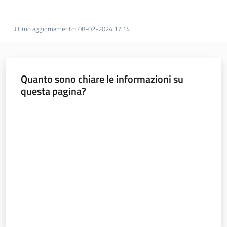
Temi
Ultimo aggiornamento
:
08-02-2024 17:14
Appuntamenti
Quanto sono chiare le informazioni su
questa pagina?
Valuta da 1 a 5 stelle
Newsletter
Seguici
su