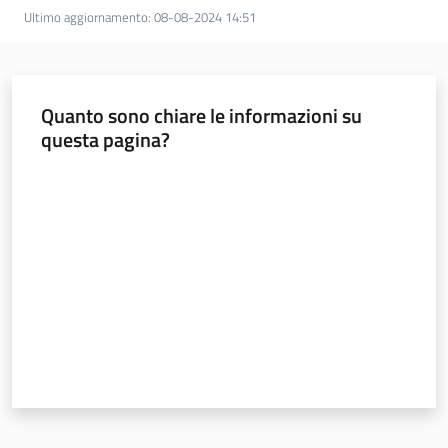
Ultimo aggiornamento
:
08-08-2024 14:51
Regione
Quanto sono chiare le informazioni su
Emilia-
questa pagina?
Romagna
Valuta da 1 a 5 stelle
Regione
Novità
Servizi
Leggi Atti Bandi