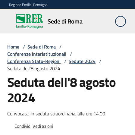
Vai al contenuto
Vai alla navigazione
Vai al footer
Regione Emilia-Romagna
Sede
Sede di Roma
di
Roma
Home
/
Sede di Roma
/
Conferenze interistituzionali
/
Conferenza Stato-Regioni
/
Sedute 2024
/
Novità
Seduta dell'8 agosto 2024
Seduta dell'8 agosto
Servizi
2024
della
Sede
Convocata, in seduta straordinaria, alle ore 14.00
Conferenze
interistituzionali
Condividi
Vedi azioni