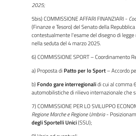
2025;
5bis) COMMISSIONE AFFARI FINANZIARI -
Co
(Finanze e Tesoro) del Senato della Repubblica 
contestualmente l'esame del disegno di legge n
nella seduta del 4 marzo 2025.
6) COMMISSIONE SPORT – Coordinamento Reg
a) Proposta di
Patto per lo Sport
– Accordo per
b)
Fondo gare interregional
i
di cui al comma 6
automobilistiche di rilievo internazionale che si
7) COMMISSIONE PER LO SVILUPPO ECONOM
Regione Marche e Regione Umbria
- Posizioname
degli Sportelli Unici
(SSU);