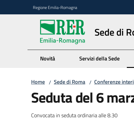
Vai al contenuto
Vai alla navigazione
Vai al footer
Regione Emilia-Romagna
Sede di 
Novità
Servizi della Sede
Home
Sede di Roma
Conferenze interi
/
/
Seduta del 6 mar
Convocata in seduta ordinaria alle 8.30