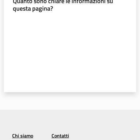
Quanto sono chiare le informazioni su
questa pagina?
Valuta da 1 a 5 stelle
Regione
Emilia-
Romagna
Regione
Novità
Servizi
Leggi Atti Bandi
Chi siamo
Contatti