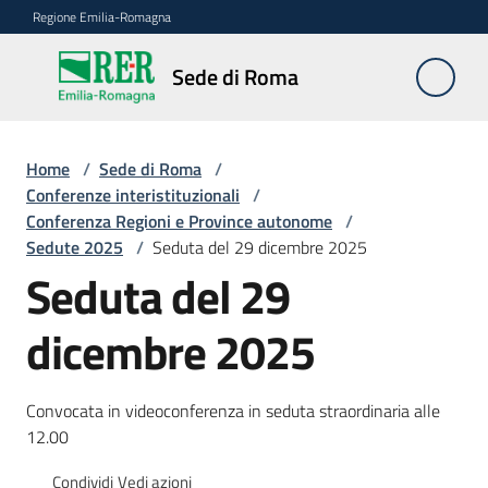
Vai al contenuto
Vai alla navigazione
Vai al footer
Regione Emilia-Romagna
Sede
Sede di Roma
di
Roma
Home
/
Sede di Roma
/
Conferenze interistituzionali
/
Conferenza Regioni e Province autonome
/
Novità
Sedute 2025
/
Seduta del 29 dicembre 2025
Seduta del 29
Servizi
dicembre 2025
della
Sede
Convocata in videoconferenza in seduta straordinaria alle
Conferenze
12.00
interistituzionali
Condividi
Vedi azioni