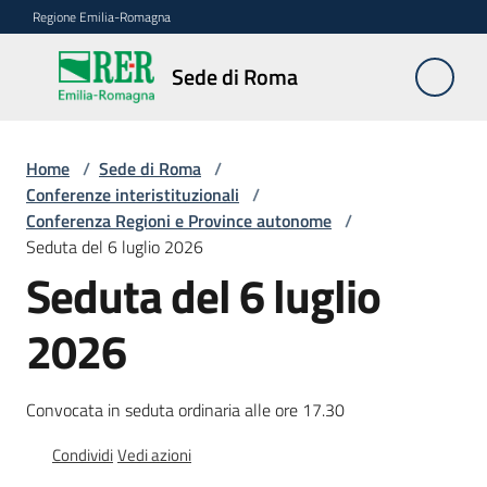
Vai al contenuto
Vai alla navigazione
Vai al footer
Regione Emilia-Romagna
Sede
Sede di Roma
di
Roma
Home
/
Sede di Roma
/
Conferenze interistituzionali
/
Conferenza Regioni e Province autonome
/
Novità
Seduta del 6 luglio 2026
Seduta del 6 luglio
Servizi
2026
della
Sede
Convocata in seduta ordinaria alle ore 17.30
Conferenze
interistituzionali
Condividi
Vedi azioni