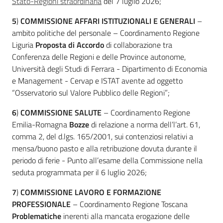
Stato-Regioni straordinaria
del 7 luglio 2026;
5
)
COMMISSIONE AFFARI ISTITUZIONALI E GENERALI
–
ambito politiche del personale – Coordinamento Regione
Liguria
Proposta di Accordo
di collaborazione tra
Regione
Conferenza delle Regioni e delle Province autonome,
Emilia-
Università degli Studi di Ferrara - Dipartimento di Economia
Romagna
e Management - Cervap e ISTAT avente ad oggetto
“Osservatorio sul Valore Pubblico delle Regioni”;
Regione
6
)
COMMISSIONE SALUTE
– Coordinamento Regione
Emilia-Romagna
Bozze
di relazione a norma dell’l’art. 61,
Novità
comma 2, del d.lgs. 165/2001, sui contenziosi relativi a
mensa/buono pasto e alla retribuzione dovuta durante il
Servizi
periodo di ferie - Punto all’esame della Commissione nella
seduta programmata per il 6 luglio 2026;
Leggi Atti Bandi
7
)
COMMISSIONE LAVORO E FORMAZIONE
PROFESSIONALE
– Coordinamento Regione Toscana
Problematiche
inerenti alla mancata erogazione delle