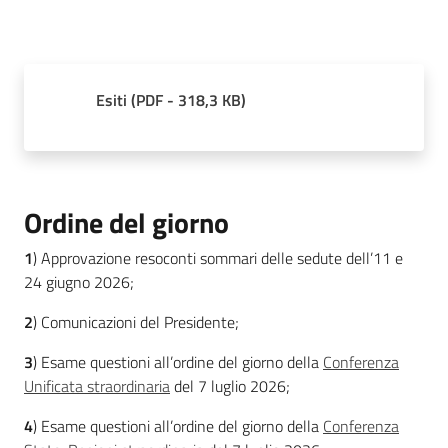
Temi
Esiti
(
PDF
-
318,3 KB
)
Appuntamenti
Ordine del giorno
Newsletter
1
) Approvazione resoconti sommari delle sedute dell’11 e
24 giugno 2026;
2
) Comunicazioni del Presidente;
Seguici
su
3
) Esame questioni all’ordine del giorno della
Conferenza
Unificata straordinaria
del 7 luglio 2026;
4
) Esame questioni all’ordine del giorno della
Conferenza