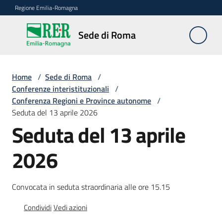
Vai al contenuto
Vai alla navigazione
Vai al footer
Regione Emilia-Romagna
Sede
Sede di Roma
di
Roma
Home
/
Sede di Roma
/
Conferenze interistituzionali
/
Conferenza Regioni e Province autonome
/
Novità
Seduta del 13 aprile 2026
Seduta del 13 aprile
Servizi
2026
della
Sede
Convocata in seduta straordinaria alle ore 15.15
Conferenze
interistituzionali
Condividi
Vedi azioni