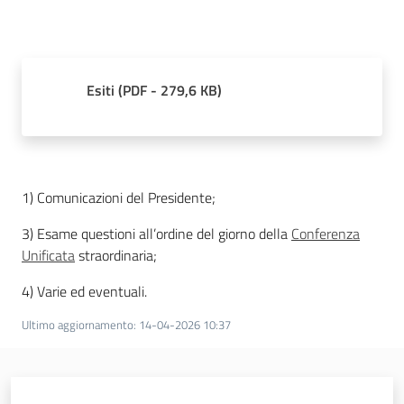
Temi
Esiti
(
PDF
-
279,6 KB
)
Appuntamenti
1) Comunicazioni del Presidente;
Newsletter
3) Esame questioni all’ordine del giorno della
Conferenza
Unificata
straordinaria;
4) Varie ed eventuali.
Seguici
su
Ultimo aggiornamento
:
14-04-2026 10:37