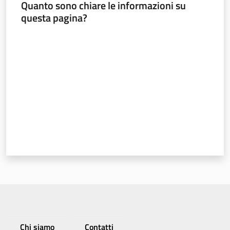
Quanto sono chiare le informazioni su
questa pagina?
Valuta da 1 a 5 stelle
Regione
Emilia-
Romagna
Regione
Novità
Servizi
Leggi Atti Bandi
Chi siamo
Contatti