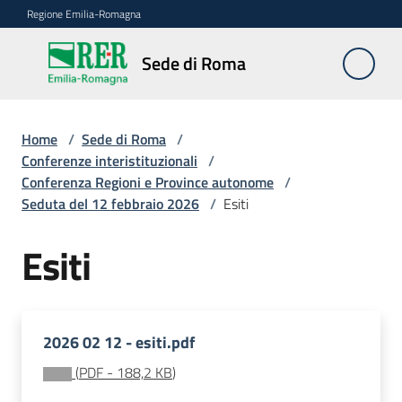
Vai al contenuto
Vai alla navigazione
Vai al footer
Regione Emilia-Romagna
Sede
Sede di Roma
di
Roma
Home
/
Sede di Roma
/
Conferenze interistituzionali
/
Conferenza Regioni e Province autonome
/
Novità
Seduta del 12 febbraio 2026
/
Esiti
Esiti
Servizi
della
Sede
2026 02 12 - esiti.pdf
Conferenze
interistituzionali
(
PDF
-
188,2 KB
)