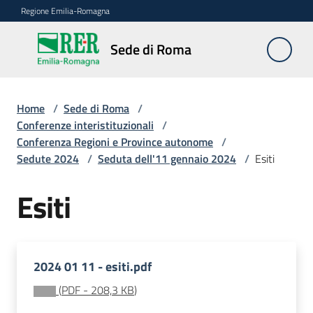
Vai al contenuto
Vai alla navigazione
Vai al footer
Regione Emilia-Romagna
Sede
Sede di Roma
di
Roma
Home
/
Sede di Roma
/
Conferenze interistituzionali
/
Conferenza Regioni e Province autonome
/
Novità
Sedute 2024
/
Seduta dell'11 gennaio 2024
/
Esiti
Esiti
Servizi
della
Sede
2024 01 11 - esiti.pdf
Conferenze
interistituzionali
(
PDF
-
208,3 KB
)