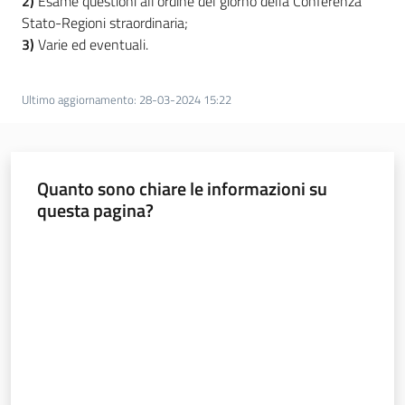
2)
Esame questioni all’ordine del giorno della Conferenza
Stato-Regioni straordinaria;
Temi
3)
Varie ed eventuali.
Ultimo aggiornamento
:
28-03-2024 15:22
Appuntamenti
Quanto sono chiare le informazioni su
questa pagina?
Newsletter
Valuta da 1 a 5 stelle
Seguici
su