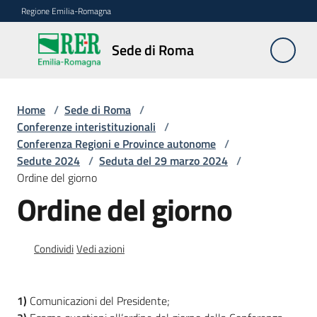
Vai al contenuto
Vai alla navigazione
Vai al footer
Regione Emilia-Romagna
Sede
Sede di Roma
di
Roma
Home
/
Sede di Roma
/
Conferenze interistituzionali
/
Conferenza Regioni e Province autonome
/
Novità
Sedute 2024
/
Seduta del 29 marzo 2024
/
Ordine del giorno
Ordine del giorno
Servizi
della
Sede
Condividi
Vedi azioni
Conferenze
interistituzionali
1)
Comunicazioni del Presidente;