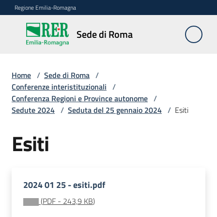
Vai al contenuto
Vai alla navigazione
Vai al footer
Regione Emilia-Romagna
Sede
Sede di Roma
di
Roma
Home
/
Sede di Roma
/
Conferenze interistituzionali
/
Conferenza Regioni e Province autonome
/
Novità
Sedute 2024
/
Seduta del 25 gennaio 2024
/
Esiti
Esiti
Servizi
della
Sede
2024 01 25 - esiti.pdf
Conferenze
interistituzionali
(
PDF
-
243,9 KB
)