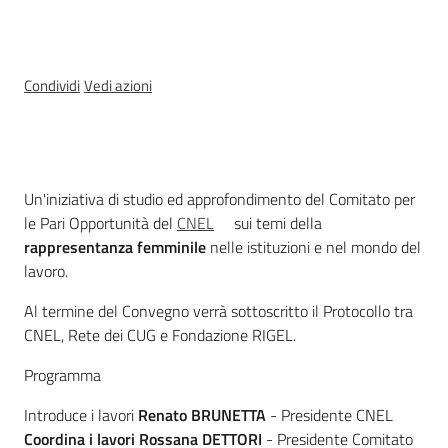
Temi
Condividi
Vedi azioni
Appuntamenti
Menu selezionato
Cos'è
Un'iniziativa di studio ed approfondimento del Comitato per
le Pari Opportunità del
CNEL
sui temi della
rappresentanza femminile
nelle istituzioni e nel mondo del
Newsletter
lavoro.
Al termine del Convegno verrà sottoscritto il Protocollo tra
CNEL, Rete dei CUG e Fondazione RIGEL.
Seguici
su
Programma
Introduce i lavori
Renato BRUNETTA
- Presidente CNEL
Coordina i lavori
Rossana DETTORI
- Presidente Comitato