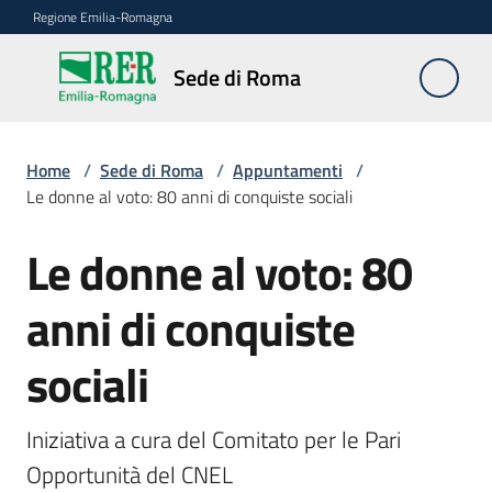
Vai al contenuto
Vai alla navigazione
Vai al footer
Regione Emilia-Romagna
Sede
Sede di Roma
di
Roma
Home
/
Sede di Roma
/
Appuntamenti
/
Le donne al voto: 80 anni di conquiste sociali
Novità
Le donne al voto: 80
Salta al contenuto
anni di conquiste
Servizi
della
sociali
Sede
Conferenze
Iniziativa a cura del Comitato per le Pari 
interistituzionali
Opportunità del CNEL