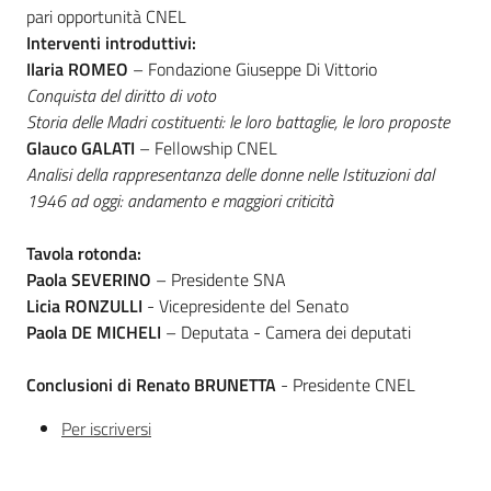
pari opportunità CNEL
Interventi introduttivi:
Ilaria ROMEO
– Fondazione Giuseppe Di Vittorio
Conquista del diritto di voto
Regione
Storia delle Madri costituenti: le loro battaglie, le loro proposte
Emilia-
Glauco GALATI
– Fellowship CNEL
Romagna
Analisi della rappresentanza delle donne nelle Istituzioni dal
1946 ad oggi: andamento e maggiori criticità
Regione
Tavola rotonda:
Novità
Paola SEVERINO
– Presidente SNA
Licia RONZULLI
- Vicepresidente del Senato
Servizi
Paola DE MICHELI
– Deputata - Camera dei deputati
Conclusioni di
Renato BRUNETTA
- Presidente CNEL
Leggi Atti Bandi
Per iscriversi