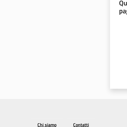
Qu
pa
Valut
Chi siamo
Contatti