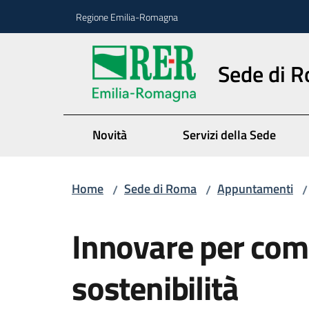
Vai al contenuto
Vai alla navigazione
Vai al footer
Regione Emilia-Romagna
Sede di 
Novità
Servizi della Sede
Home
Sede di Roma
Appuntamenti
/
/
/
Salta al contenuto
Innovare per comp
sostenibilità