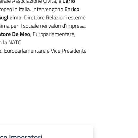
erale Associazione Civita, e
Carlo
uropeo in Italia. Intervengono
Enrico
Guglielmo
, Direttore Relazioni esterne
ima per il sociale nei valori d’impresa,
atore De Meo
, Europarlamentare,
on la NATO
a
, Europarlamentare e Vice Presidente
nco Imperatori