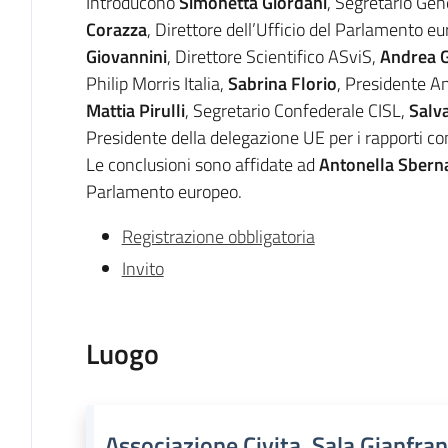
Introducono
Simonetta Giordani
, Segretario Gen
Corazza
, Direttore dell’Ufficio del Parlamento e
Giovannini
, Direttore Scientifico ASviS,
Andrea 
Philip Morris Italia,
Sabrina Florio
, Presidente An
Mattia Pirulli
, Segretario Confederale CISL,
Salv
Presidente della delegazione UE per i rapporti c
Le conclusioni sono affidate ad
Antonella Sbern
Parlamento europeo.
Registrazione obbligatoria
Invito
Luogo
Associazione Civita. Sala Gianfra