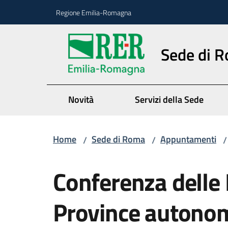
Vai al contenuto
Vai alla navigazione
Vai al footer
Regione Emilia-Romagna
Sede di 
Novità
Servizi della Sede
Home
Sede di Roma
Appuntamenti
/
/
/
Salta al contenuto
Conferenza delle 
Province autono