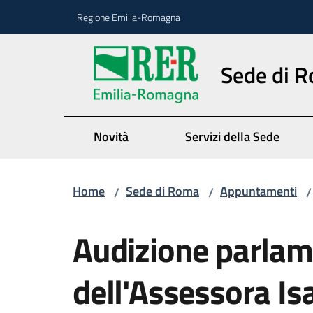
Vai al contenuto
Vai alla navigazione
Vai al footer
Regione Emilia-Romagna
Sede di 
Novità
Servizi della Sede
Home
Sede di Roma
Appuntamenti
/
/
/
Salta al contenuto
Audizione parlam
dell'Assessora Is