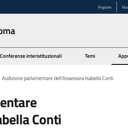
Regione
Nov
Roma
Conferenze interistituzionali
Temi
App
Menu
Audizione parlamentare dell'Assessora Isabella Conti
entare
abella Conti