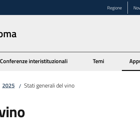
Regione
Nov
Roma
Conferenze interistituzionali
Temi
App
Menu
2025
Stati generali del vino
/
 vino