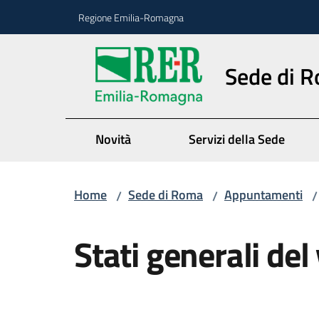
Vai al contenuto
Vai alla navigazione
Vai al footer
Regione Emilia-Romagna
Sede di 
Novità
Servizi della Sede
Home
Sede di Roma
Appuntamenti
/
/
/
Salta al contenuto
Stati generali del