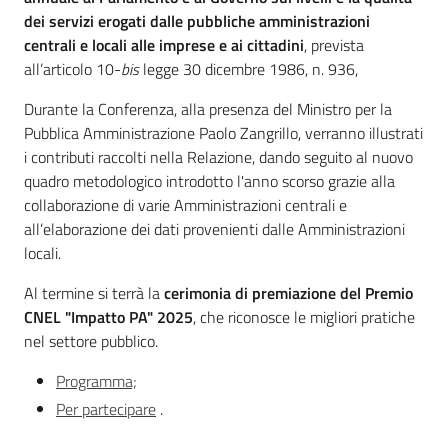
dei servizi erogati dalle pubbliche amministrazioni
centrali e locali alle imprese e ai cittadini
, prevista
all’articolo 10-
bis
legge 30 dicembre 1986, n. 936,
Regione
Durante la Conferenza, alla presenza del Ministro per la
Emilia-
Pubblica Amministrazione Paolo Zangrillo, verranno illustrati
Romagna
i contributi raccolti nella Relazione, dando seguito al nuovo
quadro metodologico introdotto l'anno scorso grazie alla
Regione
collaborazione di varie Amministrazioni centrali e
all’elaborazione dei dati provenienti dalle Amministrazioni
Novità
locali.
Al termine si terrà la
cerimonia di premiazione del Premio
Servizi
CNEL "Impatto PA" 2025
, che riconosce le migliori pratiche
nel settore pubblico.
Leggi Atti Bandi
Programma;
Per partecipare
.