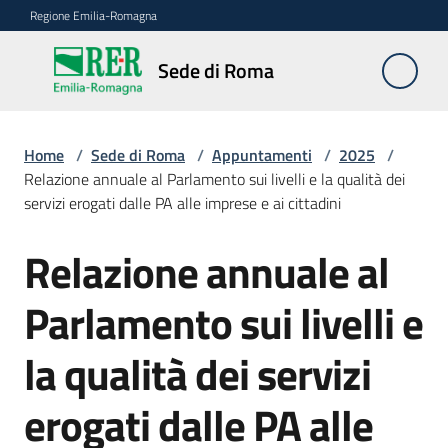
Vai al contenuto
Vai alla navigazione
Vai al footer
Regione Emilia-Romagna
Sede
Sede di Roma
di
Roma
Home
/
Sede di Roma
/
Appuntamenti
/
2025
/
Relazione annuale al Parlamento sui livelli e la qualità dei
servizi erogati dalle PA alle imprese e ai cittadini
Novità
Relazione annuale al
Salta al contenuto
Servizi
Parlamento sui livelli e
della
Sede
la qualità dei servizi
Conferenze
erogati dalle PA alle
interistituzionali