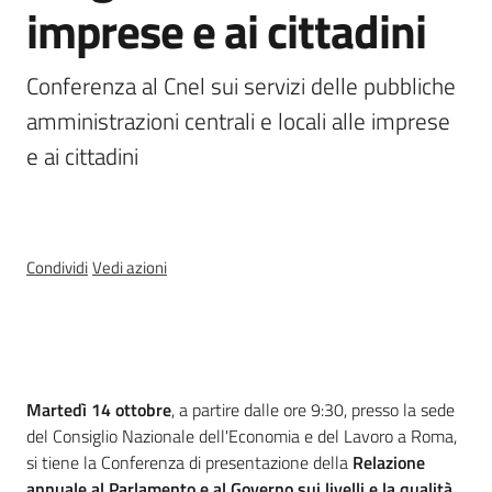
imprese e ai cittadini
Temi
Conferenza al Cnel sui servizi delle pubbliche 
amministrazioni centrali e locali alle imprese 
Appuntamenti
e ai cittadini
Menu selezionato
Condividi
Vedi azioni
Newsletter
Seguici
su
Cos'è
Martedì 14 ottobre
, a partire dalle ore 9:30, presso la sede
del Consiglio Nazionale dell'Economia e del Lavoro a Roma,
si tiene la Conferenza di presentazione della
Relazione
annuale al Parlamento e al Governo sui livelli e la qualità