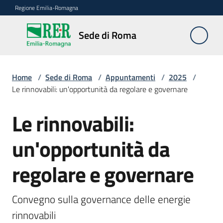
Vai al contenuto
Vai alla navigazione
Vai al footer
Regione Emilia-Romagna
Sede
Sede di Roma
di
Roma
Home
/
Sede di Roma
/
Appuntamenti
/
2025
/
Le rinnovabili: un'opportunità da regolare e governare
Novità
Le rinnovabili:
Salta al contenuto
un'opportunità da
Servizi
della
regolare e governare
Sede
Conferenze
Convegno sulla governance delle energie 
interistituzionali
rinnovabili