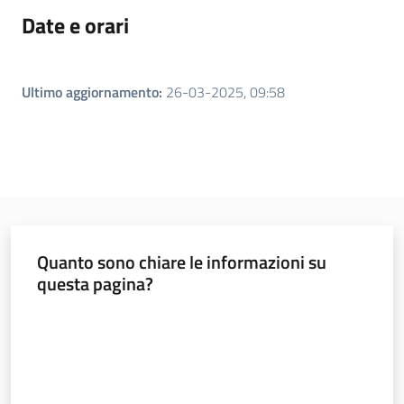
Date e orari
Ultimo aggiornamento
:
26-03-2025, 09:58
Regione
Emilia-
Romagna
Regione
Novità
Quanto sono chiare le informazioni su
Servizi
questa pagina?
Valuta da 1 a 5 stelle
Leggi Atti Bandi