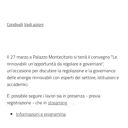
Temi
Condividi
Vedi azioni
Appuntamenti
Menu selezionato
Cos'è
Il 27 marzo a Palazzo Montecitorio si terrà il convegno "Le
rinnovabili: un'opportunità da regolare e governare",
un'occasione per discutere la regolazione e la governance
Newsletter
delle energie rinnovabili con esperti del settore, istituzioni e
accademici.
E' possibile seguire i lavori sia in presenza - previa
Seguici
registrazione - che in
streaming
.
su
Informazioni e programma