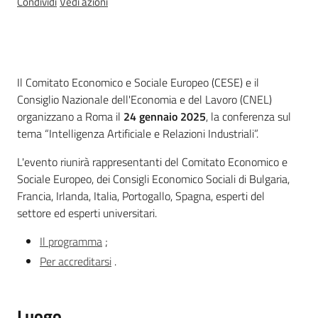
Condividi
Vedi azioni
Temi
Cos'è
Il Comitato Economico e Sociale Europeo (CESE) e il
Appuntamenti
Consiglio Nazionale dell'Economia e del Lavoro (CNEL)
Menu selezionato
organizzano a Roma il
24 gennaio 2025
, la conferenza sul
tema “Intelligenza Artificiale e Relazioni Industriali”.
L'evento riunirà rappresentanti del Comitato Economico e
Newsletter
Sociale Europeo, dei Consigli Economico Sociali di Bulgaria,
Francia, Irlanda, Italia, Portogallo, Spagna, esperti del
settore ed esperti universitari.
Seguici
Il programma
;
su
Per accreditarsi
.
Luogo