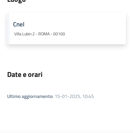
Cnel
Regione
Villa Lubin 2 - ROMA - 00100
Emilia-
Romagna
Regione
Date e orari
Novità
Servizi
Ultimo aggiornamento
:
15-01-2025, 10:45
Leggi Atti Bandi