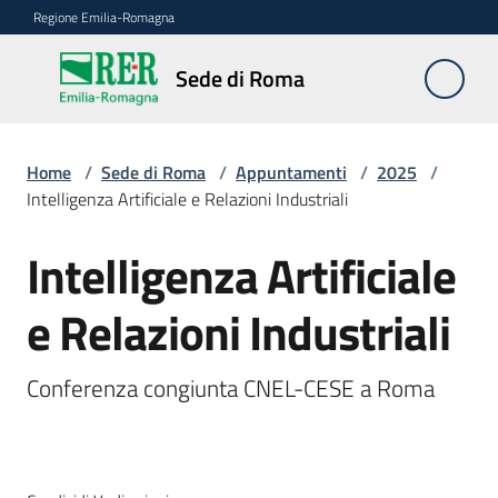
Vai al contenuto
Vai alla navigazione
Vai al footer
Regione Emilia-Romagna
Sede
Sede di Roma
di
Roma
Home
/
Sede di Roma
/
Appuntamenti
/
2025
/
Intelligenza Artificiale e Relazioni Industriali
Novità
Intelligenza Artificiale
Salta al contenuto
e Relazioni Industriali
Servizi
della
Sede
Conferenza congiunta CNEL-CESE a Roma
Conferenze
interistituzionali