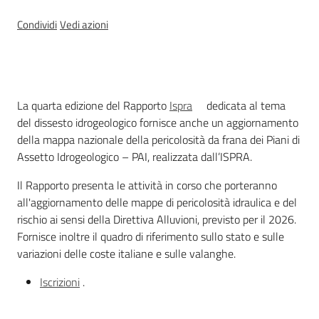
Condividi
Vedi azioni
Temi
Appuntamenti
Cos'è
Menu selezionato
La quarta edizione del Rapporto
Ispra
dedicata al tema
del dissesto idrogeologico fornisce anche un aggiornamento
della mappa nazionale della pericolosità da frana dei Piani di
Assetto Idrogeologico – PAI, realizzata dall’ISPRA.
Newsletter
Il Rapporto presenta le attività in corso che porteranno
all'aggiornamento delle mappe di pericolosità idraulica e del
rischio ai sensi della Direttiva Alluvioni, previsto per il 2026.
Fornisce inoltre il quadro di riferimento sullo stato e sulle
Seguici
variazioni delle coste italiane e sulle valanghe.
su
Iscrizioni
.