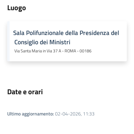
Luogo
Regione
Sala Polifunzionale della Presidenza del
Emilia-
Consiglio dei Ministri
Romagna
Via Santa Maria in Via 37 A - ROMA - 00186
Regione
Novità
Date e orari
Servizi
Leggi Atti Bandi
Ultimo aggiornamento
:
02-04-2026, 11:33