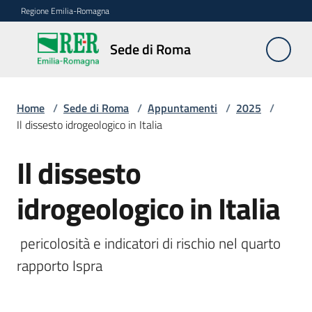
Vai al contenuto
Vai alla navigazione
Vai al footer
Regione Emilia-Romagna
Sede
Sede di Roma
di
Roma
Home
/
Sede di Roma
/
Appuntamenti
/
2025
/
Il dissesto idrogeologico in Italia
Novità
Il dissesto
Salta al contenuto
idrogeologico in Italia
Servizi
della
Sede
 pericolosità e indicatori di rischio nel quarto 
rapporto Ispra
Conferenze
interistituzionali