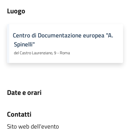
Luogo
Regione
Centro di Documentazione europea "A.
Emilia-
Romagna
Spinelli"
del Castro Laurenziano, 9 - Roma
Regione
Novità
Servizi
Date e orari
Leggi Atti Bandi
Contatti
Sito web dell'evento