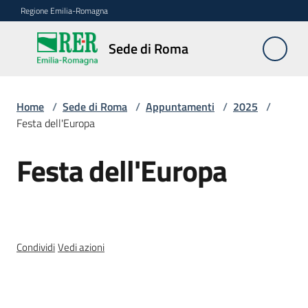
Vai al contenuto
Vai alla navigazione
Vai al footer
Regione Emilia-Romagna
Sede
Sede di Roma
di
Roma
Home
/
Sede di Roma
/
Appuntamenti
/
2025
/
Festa dell'Europa
Novità
Festa dell'Europa
Salta al contenuto
Servizi
della
Sede
Condividi
Vedi azioni
Conferenze
interistituzionali