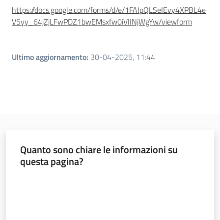
Argomenti
https://docs.google.com/forms/d/e/1FAIpQLSeIEvy4XPBL4e
V5yy_64jZjLFwPDZ1bwEMsxfw0iVlINjWgYw/viewform
Ultimo aggiornamento
:
30-04-2025, 11:44
Quanto sono chiare le informazioni su
questa pagina?
Valuta da 1 a 5 stelle