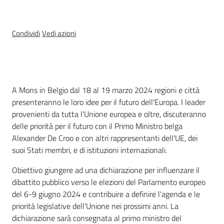
Temi
Condividi
Vedi azioni
Appuntamenti
Menu selezionato
Cos'è
A Mons in Belgio dal 18 al 19 marzo 2024 regioni e città
presenteranno le loro idee per il futuro dell'Europa. I leader
provenienti da tutta l'Unione europea e oltre, discuteranno
Newsletter
delle priorità per il futuro con il Primo Ministro belga
Alexander De Croo e con altri rappresentanti dell'UE, dei
suoi Stati membri, e di istituzioni internazionali.
Seguici
Obiettivo giungere ad una dichiarazione per influenzare il
su
dibattito pubblico verso le elezioni del Parlamento europeo
del 6-9 giugno 2024 e contribuire a definire l'agenda e le
priorità legislative dell'Unione nei prossimi anni. La
dichiarazione sarà consegnata al primo ministro del