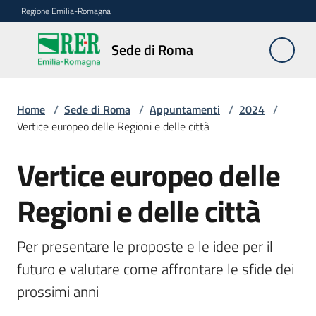
Vai al contenuto
Vai alla navigazione
Vai al footer
Regione Emilia-Romagna
Sede
Sede di Roma
di
Roma
Home
/
Sede di Roma
/
Appuntamenti
/
2024
/
Vertice europeo delle Regioni e delle città
Novità
Vertice europeo delle
Salta al contenuto
Regioni e delle città
Servizi
della
Sede
Per presentare le proposte e le idee per il 
futuro e valutare come affrontare le sfide dei 
Conferenze
prossimi anni
interistituzionali