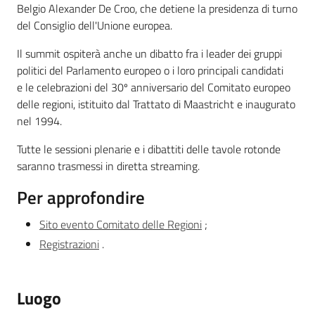
Belgio Alexander De Croo, che detiene la presidenza di turno
del Consiglio dell'Unione europea.
Il summit ospiterà anche un dibatto fra i leader dei gruppi
politici del Parlamento europeo o i loro principali candidati
Regione
e le celebrazioni del 30º anniversario del Comitato europeo
Emilia-
Romagna
delle regioni, istituito dal Trattato di Maastricht e inaugurato
nel 1994.
Regione
Tutte le sessioni plenarie e i dibattiti delle tavole rotonde
saranno trasmessi in diretta streaming.
Novità
Per approfondire
Servizi
Sito evento Comitato delle Regioni
;
Registrazioni
.
Leggi Atti Bandi
Luogo