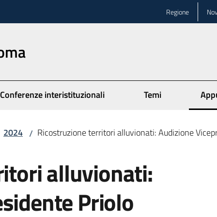
Regione
Nov
Roma
Conferenze interistituzionali
Temi
App
Menu
2024
Ricostruzione territori alluvionati: Audizione Vicep
/
itori alluvionati:
sidente Priolo