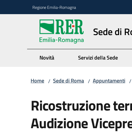
Vai al contenuto
Vai alla navigazione
Vai al footer
Regione Emilia-Romagna
Sede di 
Novità
Servizi della Sede
Home
Sede di Roma
Appuntamenti
/
/
/
Salta al contenuto
Ricostruzione terr
Audizione Vicepre