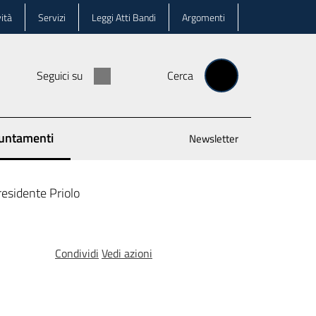
ità
Servizi
Leggi Atti Bandi
Argomenti
Seguici su
Cerca
untamenti
Newsletter
 selezionato
residente Priolo
Condividi
Vedi azioni