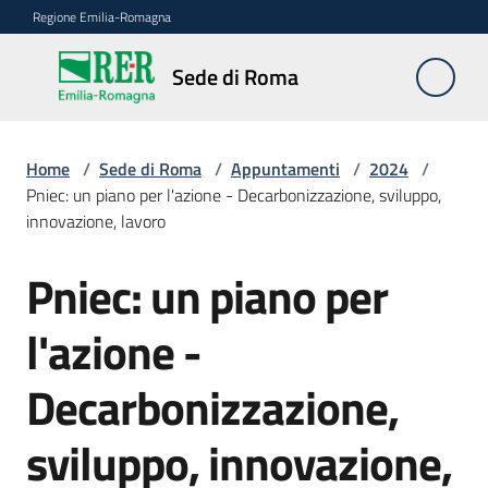
Vai al contenuto
Vai alla navigazione
Vai al footer
Regione Emilia-Romagna
Sede
Sede di Roma
di
Roma
Home
/
Sede di Roma
/
Appuntamenti
/
2024
/
Pniec: un piano per l'azione - Decarbonizzazione, sviluppo,
innovazione, lavoro
Novità
Pniec: un piano per
Salta al contenuto
Servizi
l'azione -
della
Sede
Decarbonizzazione,
Conferenze
sviluppo, innovazione,
interistituzionali