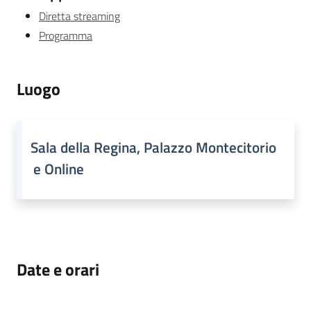
Diretta streaming
Programma
Regione
Luogo
Emilia-
Romagna
Regione
Sala della Regina, Palazzo Montecitorio
e Online
Novità
Servizi
Leggi Atti Bandi
Date e orari