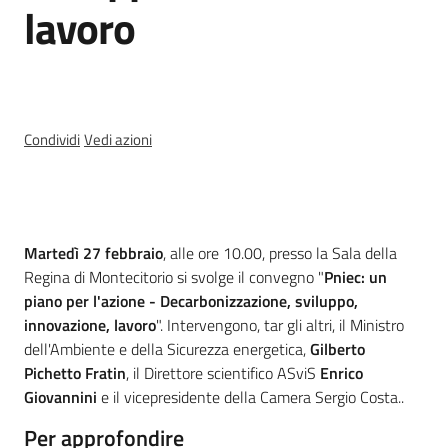
lavoro
Temi
Appuntamenti
Condividi
Vedi azioni
Menu selezionato
Cos'è
Newsletter
Martedì 27 febbraio
, alle ore 10.00, presso la Sala della
Regina di Montecitorio si svolge il convegno "
Pniec: un
piano per l'azione - Decarbonizzazione, sviluppo,
innovazione, lavoro
". Intervengono, tar gli altri, il Ministro
Seguici
dell'Ambiente e della Sicurezza energetica,
Gilberto
su
Pichetto Fratin
, il Direttore scientifico ASviS
Enrico
Giovannini
e il vicepresidente della Camera Sergio Costa..
Per approfondire