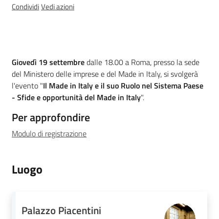
Condividi
Vedi azioni
Temi
Cos'è
Appuntamenti
Giovedì 19 settembre
dalle 18.00 a Roma, presso la sede
Menu selezionato
del Ministero delle imprese e del Made in Italy, si svolgerà
l'evento "
Il Made in Italy e il suo Ruolo nel Sistema Paese
- Sfide e opportunità del Made in Italy
".
Per approfondire
Newsletter
Modulo di registrazione
Seguici
Luogo
su
Palazzo Piacentini