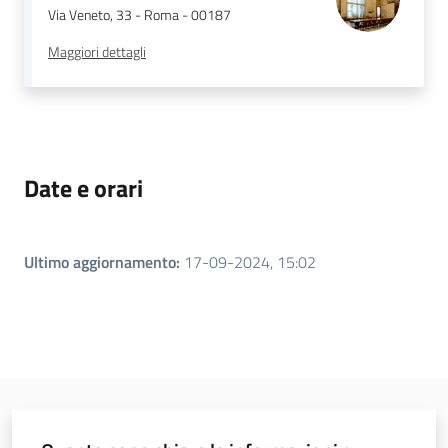
Via Veneto, 33 - Roma - 00187
Maggiori dettagli
Regione
Emilia-
Romagna
Date e orari
Regione
Novità
Ultimo aggiornamento
:
17-09-2024, 15:02
Servizi
Leggi Atti Bandi