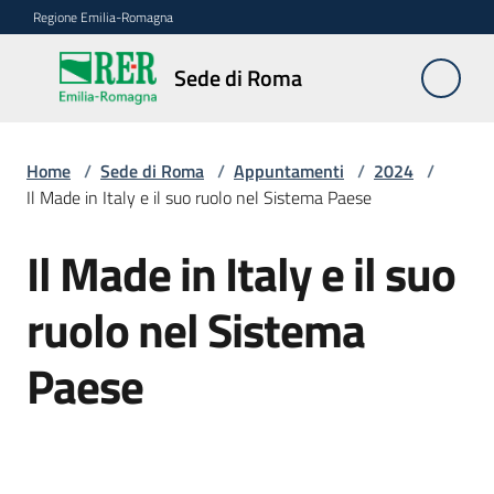
Vai al contenuto
Vai alla navigazione
Vai al footer
Regione Emilia-Romagna
Sede
Sede di Roma
di
Roma
Home
/
Sede di Roma
/
Appuntamenti
/
2024
/
Il Made in Italy e il suo ruolo nel Sistema Paese
Novità
Il Made in Italy e il suo
Salta al contenuto
ruolo nel Sistema
Servizi
della
Paese
Sede
Conferenze
interistituzionali