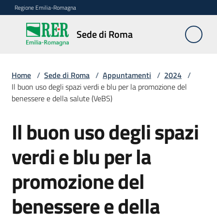
Vai al contenuto
Vai alla navigazione
Vai al footer
Regione Emilia-Romagna
Sede
Sede di Roma
di
Roma
Home
/
Sede di Roma
/
Appuntamenti
/
2024
/
Il buon uso degli spazi verdi e blu per la promozione del
benessere e della salute (VeBS)
Novità
Il buon uso degli spazi
Salta al contenuto
Servizi
verdi e blu per la
della
Sede
promozione del
Conferenze
benessere e della
interistituzionali