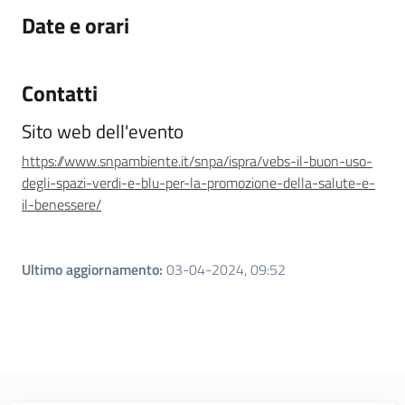
Date e orari
Contatti
Sito web dell'evento
https://www.snpambiente.it/snpa/ispra/vebs-il-buon-uso-
degli-spazi-verdi-e-blu-per-la-promozione-della-salute-e-
il-benessere/
Ultimo aggiornamento
:
03-04-2024, 09:52