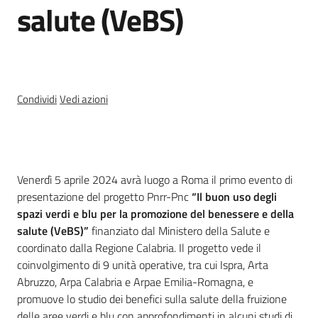
salute (VeBS)
Temi
Appuntamenti
Condividi
Vedi azioni
Menu selezionato
Cos'è
Newsletter
Venerdì 5 aprile 2024 avrà luogo a Roma il primo evento di
presentazione del progetto Pnrr-Pnc
“Il buon uso degli
spazi verdi e blu per la promozione del benessere e della
salute (VeBS)”
finanziato dal Ministero della Salute e
Seguici
coordinato dalla Regione Calabria. Il progetto vede il
su
coinvolgimento di 9 unità operative, tra cui Ispra, Arta
Abruzzo, Arpa Calabria e Arpae Emilia-Romagna, e
promuove lo studio dei benefici sulla salute della fruizione
delle aree verdi e blu con approfondimenti in alcuni studi di