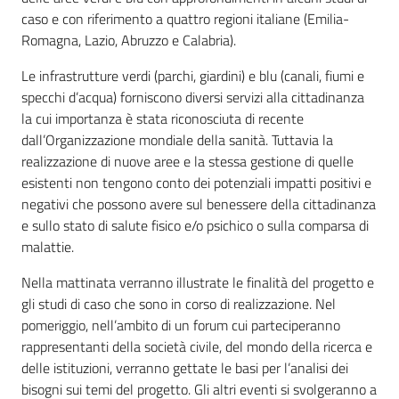
caso e con riferimento a quattro regioni italiane (Emilia-
Romagna, Lazio, Abruzzo e Calabria).
Le infrastrutture verdi (parchi, giardini) e blu (canali, fiumi e
Regione
specchi d’acqua) forniscono diversi servizi alla cittadinanza
Emilia-
la cui importanza è stata riconosciuta di recente
Romagna
dall’Organizzazione mondiale della sanità. Tuttavia la
realizzazione di nuove aree e la stessa gestione di quelle
Regione
esistenti non tengono conto dei potenziali impatti positivi e
negativi che possono avere sul benessere della cittadinanza
Novità
e sullo stato di salute fisico e/o psichico o sulla comparsa di
malattie.
Servizi
Nella mattinata verranno illustrate le finalità del progetto e
gli studi di caso che sono in corso di realizzazione. Nel
Leggi Atti Bandi
pomeriggio, nell’ambito di un forum cui parteciperanno
rappresentanti della società civile, del mondo della ricerca e
delle istituzioni, verranno gettate le basi per l’analisi dei
bisogni sui temi del progetto. Gli altri eventi si svolgeranno a