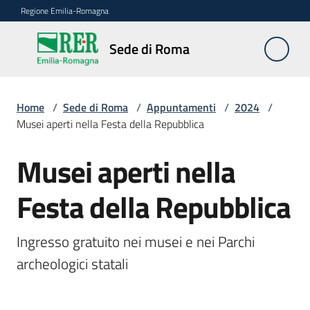
Vai al contenuto
Vai alla navigazione
Vai al footer
Regione Emilia-Romagna
Sede
Sede di Roma
di
Roma
Home
/
Sede di Roma
/
Appuntamenti
/
2024
/
Musei aperti nella Festa della Repubblica
Novità
Musei aperti nella
Salta al contenuto
Festa della Repubblica
Servizi
della
Sede
Ingresso gratuito nei musei e nei Parchi 
archeologici statali
Conferenze
interistituzionali