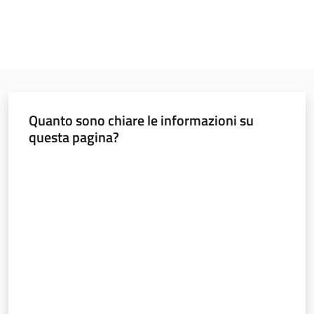
Regione
Emilia-
Romagna
Quanto sono chiare le informazioni su
questa pagina?
Regione
Valuta da 1 a 5 stelle
Novità
Servizi
Leggi Atti Bandi