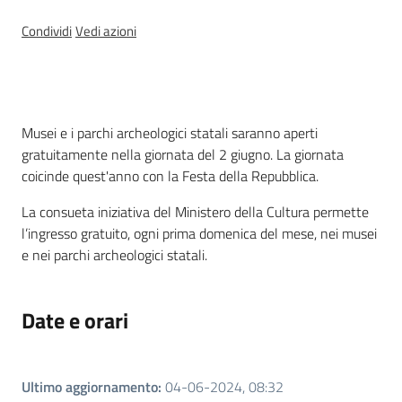
Condividi
Vedi azioni
Temi
Appuntamenti
Cos'è
Menu selezionato
Musei e i parchi archeologici statali saranno aperti
gratuitamente nella giornata del 2 giugno. La giornata
coicinde quest'anno con la Festa della Repubblica.
La consueta iniziativa del Ministero della Cultura permette
Newsletter
l’ingresso gratuito, ogni prima domenica del mese, nei musei
e nei parchi archeologici statali.
Seguici
Date e orari
su
Ultimo aggiornamento
:
04-06-2024, 08:32