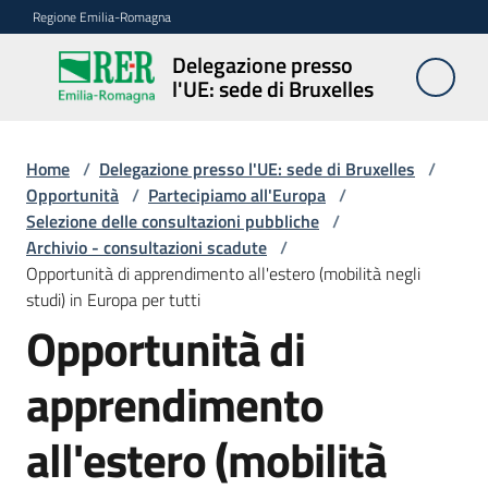
Vai al contenuto
Vai alla navigazione
Vai al footer
Regione Emilia-Romagna
Delegazione presso
Delegazione
l'UE: sede di Bruxelles
presso l'UE:
sede di
Bruxelles
Home
/
Delegazione presso l'UE: sede di Bruxelles
/
Opportunità
/
Partecipiamo all'Europa
/
Selezione delle consultazioni pubbliche
/
Archivio - consultazioni scadute
/
Novità
Opportunità di apprendimento all'estero (mobilità negli
studi) in Europa per tutti
Opportunità di
Ambiti
apprendimento
Opportunità
all'estero (mobilità