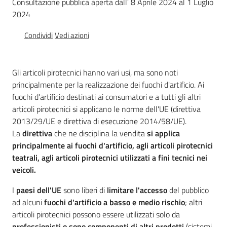
Consultazione pubblica aperta dall’ 8 Aprile 2024 al 1 Luglio
Chi
2024
siamo
Condividi
Vedi azioni
Gli articoli pirotecnici hanno vari usi, ma sono noti
principalmente per la realizzazione dei fuochi d'artificio. Ai
fuochi d'artificio destinati ai consumatori e a tutti gli altri
Europass
articoli pirotecnici si applicano le norme dell'UE (direttiva
-
2013/29/UE e direttiva di esecuzione 2014/58/UE).
Sede
La
direttiva
che ne disciplina la vendita
si applica
di
principalmente ai fuochi d'artificio, agli articoli pirotecnici
Parma
teatrali, agli articoli pirotecnici utilizzati a fini tecnici nei
veicoli.
I
paesi dell'UE
sono liberi di
limitare l'accesso
del pubblico
Seguici
ad alcuni
fuochi d'artificio a basso e medio rischio
; altri
su
articoli pirotecnici possono essere utilizzati solo da
professionisti o sono componenti di altri prodotti
(sistemi