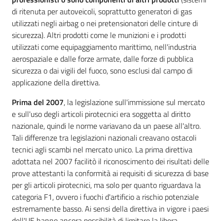
di ritenuta per autoveicoli, soprattutto generatori di gas
utilizzati negli airbag o nei pretensionatori delle cinture di
sicurezza). Altri prodotti come le munizioni e i prodotti
utilizzati come equipaggiamento marittimo, nell'industria
aerospaziale e dalle forze armate, dalle forze di pubblica
sicurezza o dai vigili del fuoco, sono esclusi dal campo di
applicazione della direttiva.
Prima del 2007
, la legislazione sull'immissione sul mercato
e sull'uso degli articoli pirotecnici era soggetta al diritto
Regione
nazionale, quindi le norme variavano da un paese all'altro.
Emilia-
Tali differenze tra legislazioni nazionali creavano ostacoli
Romagna
tecnici agli scambi nel mercato unico. La prima direttiva
adottata nel 2007 facilitò il riconoscimento dei risultati delle
Regione
prove attestanti la conformità ai requisiti di sicurezza di base
per gli articoli pirotecnici, ma solo per quanto riguardava la
Novità
categoria F1, ovvero i fuochi d'artificio a rischio potenziale
estremamente basso. Ai sensi della direttiva in vigore i paesi
Servizi
dell'UE hanno ancora possibilità di limitare la libera