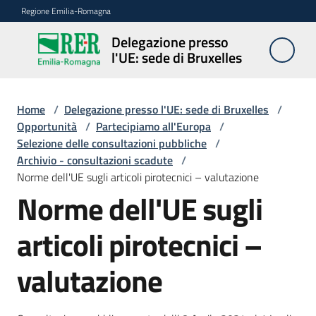
Vai al contenuto
Vai alla navigazione
Vai al footer
Regione Emilia-Romagna
Delegazione presso
Delegazione
l'UE: sede di Bruxelles
presso l'UE:
sede di
Bruxelles
Home
/
Delegazione presso l'UE: sede di Bruxelles
/
Opportunità
/
Partecipiamo all'Europa
/
Selezione delle consultazioni pubbliche
/
Archivio - consultazioni scadute
/
Novità
Norme dell'UE sugli articoli pirotecnici – valutazione
Norme dell'UE sugli
Ambiti
articoli pirotecnici –
valutazione
Opportunità