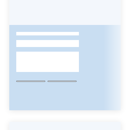
Chi
siamo
-
Europass
-
Sede
di
Parma
Seguici
su