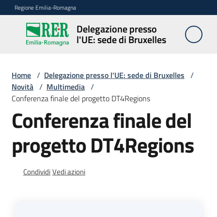
Vai al contenuto
Vai alla navigazione
Vai al footer
Regione Emilia-Romagna
Delegazione presso
Delegazione
l'UE: sede di Bruxelles
presso l'UE:
sede di
Bruxelles
Home
/
Delegazione presso l'UE: sede di Bruxelles
/
Novità
/
Multimedia
/
Conferenza finale del progetto DT4Regions
Conferenza finale del
Novità
progetto DT4Regions
Ambiti
Condividi
Vedi azioni
Opportunità