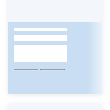
-
Regione
Emilia-
Romagna
Regione
Novità
Servizi