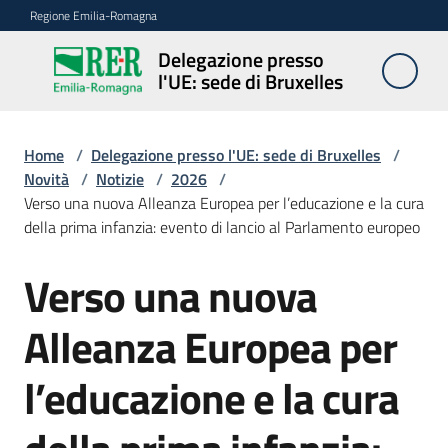
Vai al contenuto
Vai alla navigazione
Vai al footer
Regione Emilia-Romagna
Delegazione presso
Delegazione
l'UE: sede di Bruxelles
presso l'UE:
sede di
Bruxelles
Home
/
Delegazione presso l'UE: sede di Bruxelles
/
Novità
/
Notizie
/
2026
/
Verso una nuova Alleanza Europea per l’educazione e la cura
della prima infanzia: evento di lancio al Parlamento europeo
Novità
Verso una nuova
Salta al contenuto
Ambiti
Alleanza Europea per
l’educazione e la cura
Opportunità