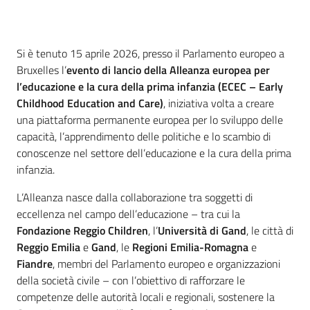
Introduzione
Si è tenuto 15 aprile 2026, presso il Parlamento europeo a
Bruxelles l’
evento di lancio della Alleanza europea per
l’educazione e la cura della prima infanzia (ECEC – Early
Childhood Education and Care)
, iniziativa volta a creare
una piattaforma permanente europea per lo sviluppo delle
capacità, l’apprendimento delle politiche e lo scambio di
conoscenze nel settore dell’educazione e la cura della prima
Regione
infanzia.
Emilia-
Romagna
L’Alleanza nasce dalla collaborazione tra soggetti di
eccellenza nel campo dell’educazione – tra cui la
Fondazione Reggio Children
, l’
Università di Gand
, le città di
Regione
Reggio Emilia
e
Gand
, le
Regioni Emilia-Romagna
e
Fiandre
, membri del Parlamento europeo e organizzazioni
Novità
della società civile – con l’obiettivo di rafforzare le
competenze delle autorità locali e regionali, sostenere la
Servizi