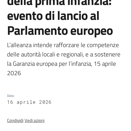
della prima infanzia:
Chi
evento di lancio al
siamo
Parlamento europeo
L’alleanza intende rafforzare le competenze 
delle autorità locali e regionali, e a sostenere 
Europass
la Garanzia europea per l’infanzia, 15 aprile 
-
2026
Sede
di
Parma
Data
:
16 aprile 2026
Seguici
su
Condividi
Vedi azioni