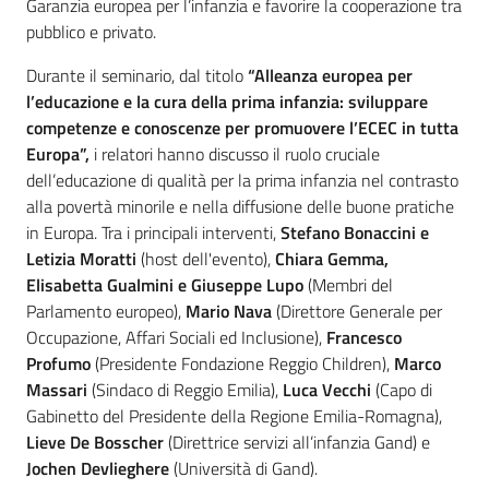
Garanzia europea per l’infanzia e favorire la cooperazione tra
pubblico e privato.
Leggi Atti Bandi
Durante il seminario, dal titolo
“Alleanza europea per
l’educazione e la cura della prima infanzia: sviluppare
competenze e conoscenze per promuovere l’ECEC in tutta
Argomenti
Europa”,
i relatori hanno discusso il ruolo cruciale
dell’educazione di qualità per la prima infanzia nel contrasto
alla povertà minorile e nella diffusione delle buone pratiche
in Europa. Tra i principali interventi,
Stefano Bonaccini e
Letizia Moratti
(host dell'evento),
Chiara Gemma,
Elisabetta Gualmini e Giuseppe Lupo
(Membri del
Parlamento europeo),
Mario Nav
a
(Direttore Generale per
Occupazione, Affari Sociali ed Inclusione),
Francesco
Profumo
(Presidente Fondazione Reggio Children),
Marco
Massari
(Sindaco di Reggio Emilia),
Luca Vecchi
(Capo di
Gabinetto del Presidente della Regione Emilia-Romagna),
Lieve De Bosscher
(Direttrice servizi all’infanzia Gand) e
Jochen Devlieghere
(Università di Gand).