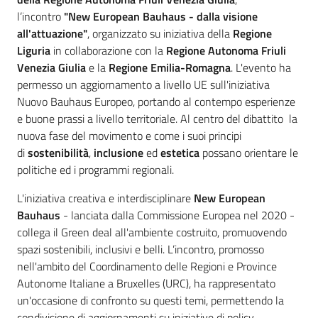
l’incontro
"New European Bauhaus - dalla visione
all'attuazione"
, organizzato su iniziativa della
Regione
Liguria
in collaborazione con la
Regione Autonoma Friuli
Venezia Giulia
e la
Regione Emilia-Romagna
. L'evento ha
permesso un aggiornamento a livello UE sull'iniziativa
Nuovo Bauhaus Europeo, portando al contempo esperienze
e buone prassi a livello territoriale. Al centro del dibattito la
nuova fase del movimento e come i suoi principi
di
sostenibilità
,
inclusione
ed
estetica
possano orientare le
Regione
politiche ed i programmi regionali.
Emilia-
Romagna
L'iniziativa creativa e interdisciplinare
New European
Bauhaus
- lanciata dalla Commissione Europea nel 2020 -
collega il Green deal all'ambiente costruito, promuovendo
Regione
spazi sostenibili, inclusivi e belli. L’incontro, promosso
nell'ambito del Coordinamento delle Regioni e Province
Novità
Autonome Italiane a Bruxelles (URC), ha rappresentato
un'occasione di confronto su questi temi, permettendo la
Servizi
condivisione di aggiornamenti su iniziative di policy,