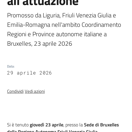
all'attuazione
Chi
siamo
Promosso da Liguria, Friuli Venezia Giulia e 
Emilia-Romagna nell'ambito Coordinamento 
Regioni e Province autonome italiane a 
Bruxelles, 23 aprile 2026
Europass
-
Data
:
Sede
29 aprile 2026
di
Parma
Condividi
Vedi azioni
Seguici
su
Introduzione
Si è tenuto
giovedì 23 aprile
, presso la
Sede di Bruxelles
della Regione Autonoma Friuli Venezia Giulia
,