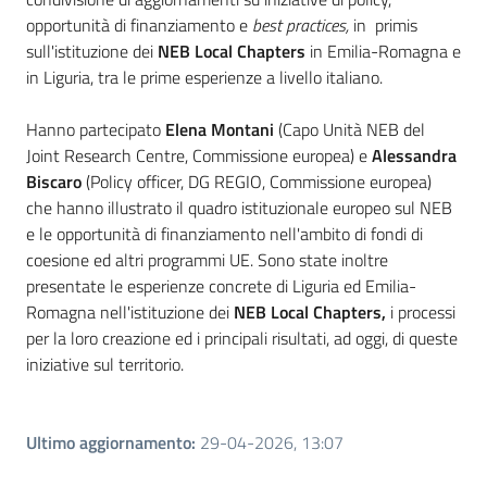
opportunità di finanziamento e
best practices,
in primis
Leggi Atti Bandi
sull'istituzione dei
NEB Local Chapters
in Emilia-Romagna e
in Liguria, tra le prime esperienze a livello italiano.
Hanno partecipato
Elena Montani
(Capo Unità NEB del
Argomenti
Joint Research Centre, Commissione europea) e
Alessandra
Biscaro
(Policy officer, DG REGIO, Commissione europea)
che hanno illustrato il quadro istituzionale europeo sul NEB
e le opportunità di finanziamento nell'ambito di fondi di
coesione ed altri programmi UE. Sono state inoltre
presentate le esperienze concrete di Liguria ed Emilia-
Romagna nell'istituzione dei
NEB Local Chapters,
i processi
per la loro creazione ed i principali risultati, ad oggi, di queste
iniziative sul territorio.
Ultimo aggiornamento
:
29-04-2026, 13:07