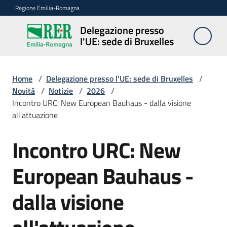
Vai al contenuto
Vai alla navigazione
Vai al footer
Regione Emilia-Romagna
Delegazione presso
Delegazione
l'UE: sede di Bruxelles
presso l'UE:
sede di
Bruxelles
Home
/
Delegazione presso l'UE: sede di Bruxelles
/
Novità
/
Notizie
/
2026
/
Incontro URC: New European Bauhaus - dalla visione
all'attuazione
Novità
Incontro URC: New
Salta al contenuto
Ambiti
European Bauhaus -
dalla visione
Opportunità