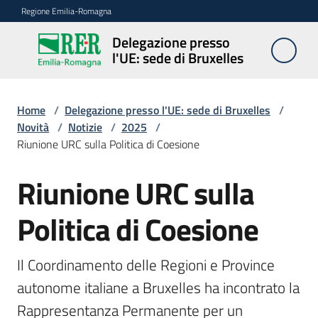
Vai al contenuto
Vai alla navigazione
Vai al footer
Regione Emilia-Romagna
Delegazione presso
Delegazione
l'UE: sede di Bruxelles
presso l'UE:
sede di
Bruxelles
Home
/
Delegazione presso l'UE: sede di Bruxelles
/
Novità
/
Notizie
/
2025
/
Riunione URC sulla Politica di Coesione
Novità
Riunione URC sulla
Salta al contenuto
Politica di Coesione
Ambiti
Il Coordinamento delle Regioni e Province 
Opportunità
autonome italiane a Bruxelles ha incontrato la 
Rappresentanza Permanente per un 