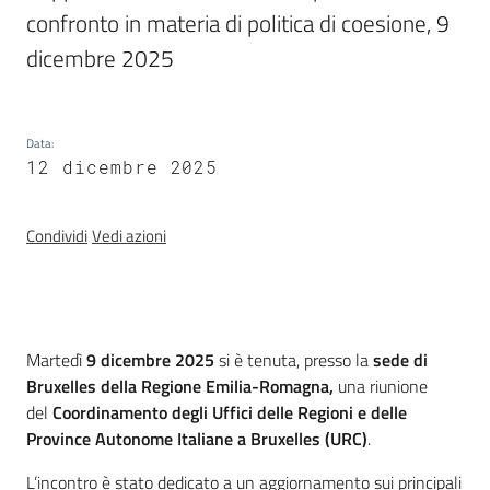
confronto in materia di politica di coesione, 9 
Chi
siamo
dicembre 2025
Data
:
12 dicembre 2025
Europass
Condividi
Vedi azioni
-
Sede
di
Parma
Introduzione
Martedì
9 dicembre
2025
si è tenuta, presso la
sede di
Bruxelles della Regione Emilia-Romagna,
una riunione
del
Coordinamento degli Uffici delle Regioni e delle
Seguici
Province Autonome Italiane a Bruxelles (URC)
.
su
L’incontro è stato dedicato a un aggiornamento sui principali